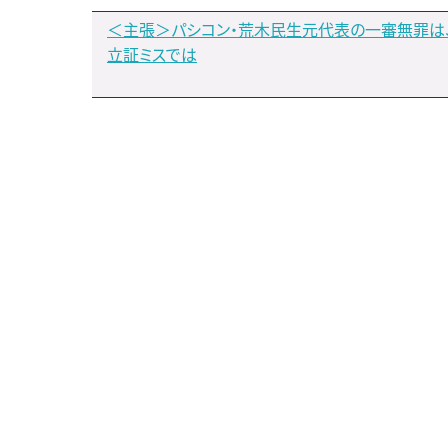
＜主張＞パシコン・荒木民生元代表の一審無罪は
立証ミスでは