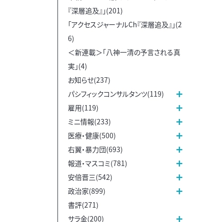
『深層追及』」(201)
「アクセスジャーナルCh『深層追及』」(2
6)
＜新連載＞「八神一清の予言される真
実」(4)
お知らせ(237)
パシフィックコンサルタンツ(119)
雇用(119)
ミニ情報(233)
医療・健康(500)
右翼・暴力団(693)
報道・マスコミ(781)
安倍晋三(542)
政治家(899)
書評(271)
サラ金(200)