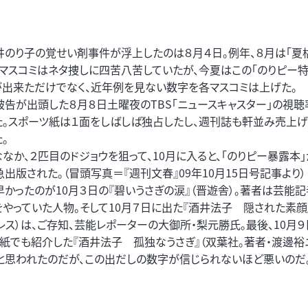
のり子の覚せい剤事件が浮上したのは８月４日。例年、８月は「夏
、マスコミはネタ捜しに四苦八苦していたが、今夏はこの「のりピー特
が出来ただけでなく、近年例を見ない数字を各マスコミは上げた。
被告が出頭した８月８日土曜夜のTBS「ニュースキャスター」の視聴
た。スポーツ紙は１面をしばしば独占したし、週刊誌も軒並み売上
。
ななか、２匹目のドジョウを狙って、10月に入ると、「のりピー暴露本
出版された。（冒頭写真＝『週刊文春』09年10月15日号記事より）
早かったのが10月３日の『碧いうさぎの涙』（晋遊舎）。著者は芸能
をやっていた人物。そして10月７日に出た『酒井法子 隠された素顔
プレス）は、ご存知、芸能レポーターの大御所・梨元勝氏。最後、10月
本紙でも紹介した『酒井法子 孤独なうさぎ』（双葉社。著者・渡邊裕ニ
と思われたのだが、この出だしの数字が信じられないほど悪いのだ