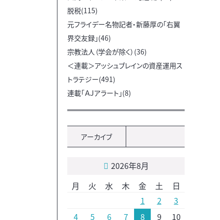
脱税(115)
元フライデー名物記者・新藤厚の「右翼
界交友録」(46)
宗教法人（学会が除く）(36)
＜連載＞アッシュブレインの資産運用ス
トラテジー(491)
連載「ＡＪアラート」(8)
アーカイブ
2026年8月
月
火
水
木
金
土
日
1
2
3
4
5
6
7
8
9
10