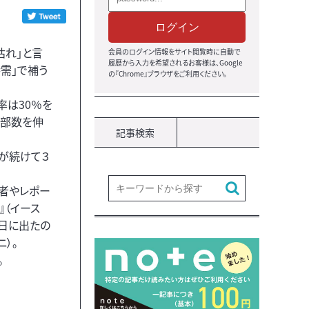
ログイン
枯れ」と言
会員のログイン情報をサイト閲覧時に自動で
履歴から入力を希望されるお客様は、Google
需」で補う
の『Chrome』ブラウザをご利用ください。
率は30％を
げ部数を伸
記事検索
」が続けて３
記者やレポー
』（イース
９日に出たの
）。
。