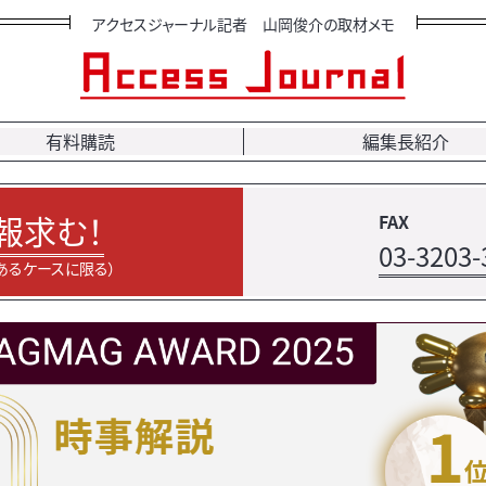
アクセスジャーナル記者 山岡俊介の取材メモ
有料購読
編集長紹介
報求む！
FAX
03-3203-
あるケースに限る）