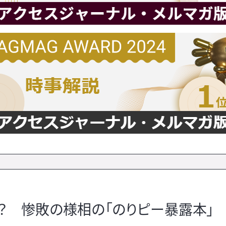
？ 惨敗の様相の「のりピー暴露本」