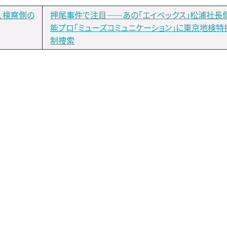
、検察側の
押尾事件で注目――あの「エイベックス」松浦社長
能プロ「ミューズコミュニケーション」に東京地検特
制捜索