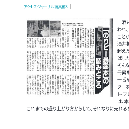
アクセスジャーナル編集部3
酒井
われ
こと
酒井
超え
ばした
そん
冊緊急
一番
ター
ト・
は、
これまでの盛り上がり方からして、それなりに売れる