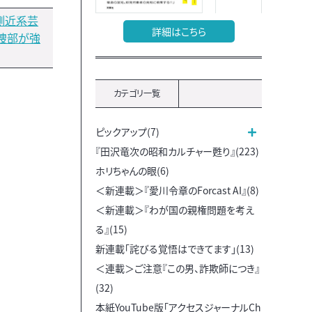
側近系芸
詳細はこちら
捜部が強
カテゴリ一覧
ピックアップ(7)
『田沢竜次の昭和カルチャー甦り』(223)
ホリちゃんの眼(6)
＜新連載＞『愛川令章のForcast AI』(8)
＜新連載＞『わが国の親権問題を考え
る』(15)
新連載「詫びる覚悟はできてます」(13)
＜連載＞ご注意『この男、詐欺師につき』
(32)
本紙YouTube版「アクセスジャーナルCh