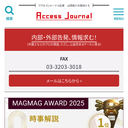
アクセスジャーナル記者 山岡俊介の取材メモ
検索
MENU
内部・外部告発、情報求む！
（弁護士などのプロが調査。ただし、公益性あるケースに限る）
FAX
03-3203-3018
メールはこちらから »