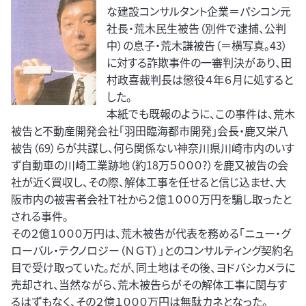
な建設コンサルタント企業＝パシコン元
社長・荒木民生被告（別件で逮捕、公判
中）の息子・荒木謙被告（＝横写真。43）
に対する詐欺事件の一審判決があり、田
村政喜裁判長は懲役４年６月に処すると
した。
本紙でも既報のように、この事件は、荒木
被告と不動産開発会社「羽田臨海都市開発」会長・鹿又栄八
被告（69）らが共謀し、何ら関係ない神奈川県川崎市内のいす
ず自動車の川崎工業跡地（約18万５０００?）を鹿又被告の会
社が近く買収し、その際、解体工事を任せると信じ込ませ、大
阪市内の被害者会社Ｔ社から２億１０００万円を騙し取ったと
される事件。
その２億１０００万円は、荒木被告が代表を務める「ニュー・グ
ローバル・テクノロジー（ＮＧＴ）」とのコンサルティング契約名
目で受け取っていた。だが、同土地はその後、ヨドバシカメラに
売却され、当然ながら、荒木被告らがその解体工事に関与す
るはずもなく、その２億１０００万円は無駄カネとなった。