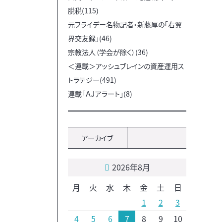
脱税(115)
元フライデー名物記者・新藤厚の「右翼
界交友録」(46)
宗教法人（学会が除く）(36)
＜連載＞アッシュブレインの資産運用ス
トラテジー(491)
連載「ＡＪアラート」(8)
アーカイブ
2026年8月
月
火
水
木
金
土
日
1
2
3
4
5
6
7
8
9
10