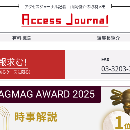
アクセスジャーナル記者 山岡俊介の取材メモ
有料購読
編集長紹介
報求む！
FAX
03-3203-
あるケースに限る）