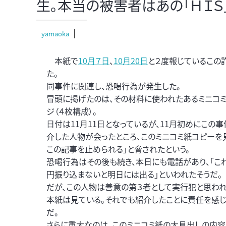
生。本当の被害者はあの「ＨＩＳ
yamaoka
本紙で
10月７日
、
10月20日
と２度報じているこの
た。
同事件に関連し、恐喝行為が発生した。
冒頭に掲げたのは、その材料に使われたあるミニコミ
ジ（４枚構成）。
日付は11月11日となっているが、11月初めにこの
介した人物が会ったところ、このミニコミ紙コピーを見
この記事を止められる」と脅されたという。
恐喝行為はその後も続き、本日にも電話があり、「こ
円振り込まないと明日には出る」といわれたそうだ。
だが、この人物は善意の第３者として実行犯と思わ
本紙は見ている。それでも紹介したことに責任を感じ
だ。
さらに重大なのは、このミニコミ紙の大見出しの内容