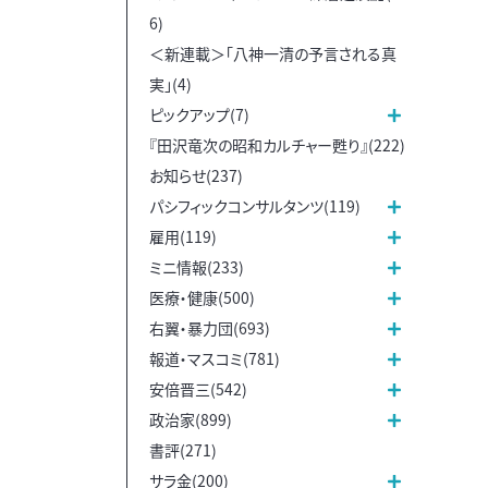
6)
＜新連載＞「八神一清の予言される真
実」(4)
ピックアップ(7)
『田沢竜次の昭和カルチャー甦り』(222)
お知らせ(237)
パシフィックコンサルタンツ(119)
雇用(119)
ミニ情報(233)
医療・健康(500)
右翼・暴力団(693)
報道・マスコミ(781)
安倍晋三(542)
政治家(899)
書評(271)
サラ金(200)