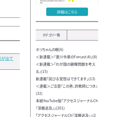
詳細はこちら
カテゴリ一覧
ホリちゃんの眼(6)
＜新連載＞『愛川令章のForcast AI』(8)
惑が出て
＜新連載＞『わが国の親権問題を考え
る』(15)
新連載「詫びる覚悟はできてます」(13)
＜連載＞ご注意『この男、詐欺師につき』
(32)
本紙YouTube版「アクセスジャーナルCh
『深層追及』」(201)
「アクセスジャーナルCh『深層追及』」(2