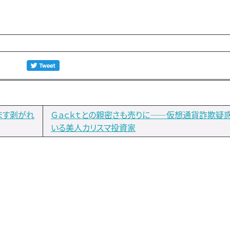
ます剥がれ
Ｇａｃｋｔとの親密さも売りに――仮想通貨詐欺疑
いる美人カリスマ投資家