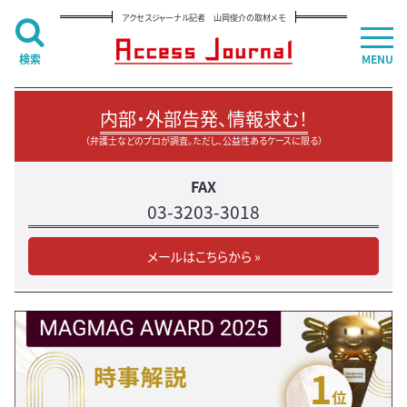
アクセスジャーナル記者 山岡俊介の取材メモ
検索
MENU
内部・外部告発、情報求む！
（弁護士などのプロが調査。ただし、公益性あるケースに限る）
FAX
03-3203-3018
メールはこちらから »