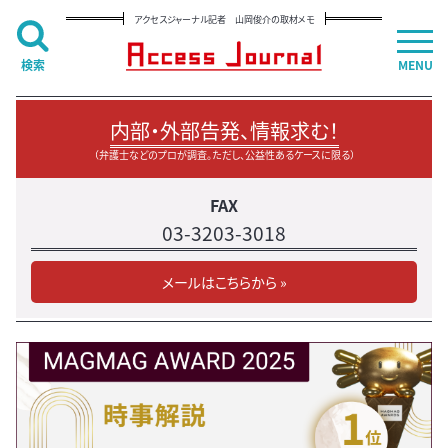
アクセスジャーナル記者 山岡俊介の取材メモ
検索
MENU
内部・外部告発、情報求む！
（弁護士などのプロが調査。ただし、公益性あるケースに限る）
FAX
03-3203-3018
メールはこちらから »