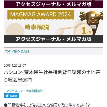
TOP
>
右翼・暴力団
2006.4.20 18:07
パシコン・荒木民生社長特別背任疑惑の土地巡
り総会屋逮捕
アクセスジャーナル編集部2
●問題物件を、２倍以上の高値買い取り仲介で逮捕？