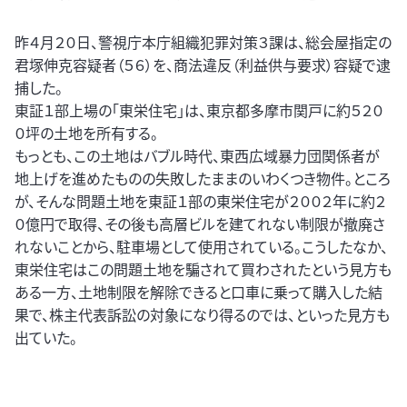
昨４月２０日、警視庁本庁組織犯罪対策３課は、総会屋指定の
君塚伸克容疑者（５６）を、商法違反（利益供与要求）容疑で逮
捕した。
東証１部上場の「東栄住宅」は、東京都多摩市関戸に約５２０
０坪の土地を所有する。
もっとも、この土地はバブル時代、東西広域暴力団関係者が
地上げを進めたものの失敗したままのいわくつき物件。ところ
が、そんな問題土地を東証１部の東栄住宅が２００２年に約２
０億円で取得、その後も高層ビルを建てれない制限が撤廃さ
れないことから、駐車場として使用されている。こうしたなか、
東栄住宅はこの問題土地を騙されて買わされたという見方も
ある一方、土地制限を解除できると口車に乗って購入した結
果で、株主代表訴訟の対象になり得るのでは、といった見方も
出ていた。