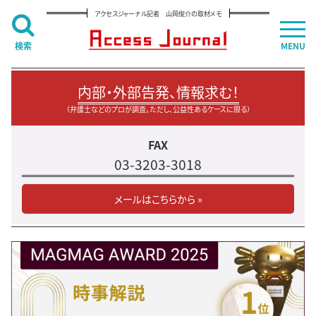
アクセスジャーナル記者 山岡俊介の取材メモ
検索
MENU
内部・外部告発、情報求む！
（弁護士などのプロが調査。ただし、公益性あるケースに限る）
FAX
03-3203-3018
メールはこちらから »