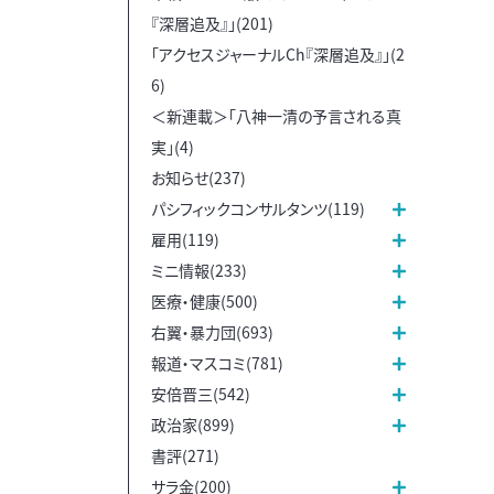
『深層追及』」(201)
「アクセスジャーナルCh『深層追及』」(2
6)
＜新連載＞「八神一清の予言される真
実」(4)
お知らせ(237)
パシフィックコンサルタンツ(119)
雇用(119)
ミニ情報(233)
医療・健康(500)
右翼・暴力団(693)
報道・マスコミ(781)
安倍晋三(542)
政治家(899)
書評(271)
サラ金(200)