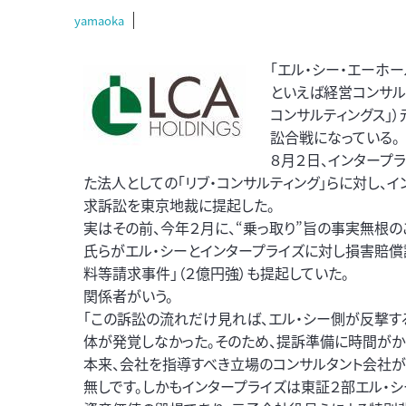
yamaoka
「エル・シー・エーホー
といえば経営コンサル
コンサルティングス」）
訟合戦になっている。
８月２日、インタープ
た法人としての「リブ・コンサルティング」らに対し、
求訴訟を東京地裁に提起した。
実はその前、今年２月に、“乗っ取り”旨の事実無根
氏らがエル・シーとインタープライズに対し損害賠償
料等請求事件」（２億円強）も提起していた。
関係者がいう。
「この訴訟の流れだけ見れば、エル・シー側が反撃す
体が発覚しなかった。そのため、提訴準備に時間がか
本来、会社を指導すべき立場のコンサルタント会社が
無しです。しかもインタープライズは東証２部エル・