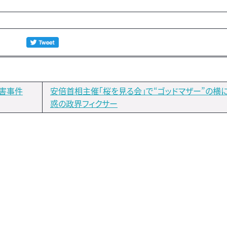
害事件
安倍首相主催「桜を見る会」で“ゴッドマザー”の横
惑の政界フィクサー