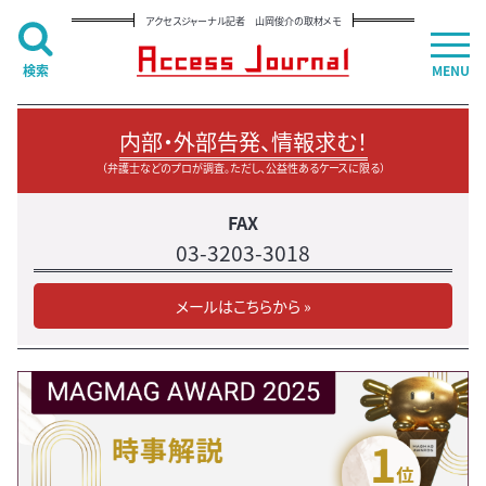
アクセスジャーナル記者 山岡俊介の取材メモ
検索
MENU
内部・外部告発、情報求む！
（弁護士などのプロが調査。ただし、公益性あるケースに限る）
FAX
03-3203-3018
メールはこちらから »