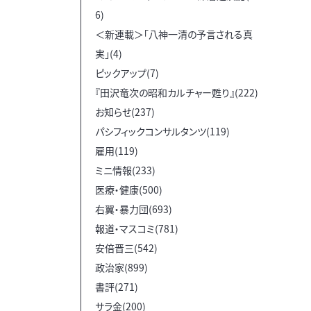
6)
＜新連載＞「八神一清の予言される真
実」(4)
ピックアップ(7)
『田沢竜次の昭和カルチャー甦り』(222)
お知らせ(237)
パシフィックコンサルタンツ(119)
雇用(119)
ミニ情報(233)
医療・健康(500)
右翼・暴力団(693)
報道・マスコミ(781)
安倍晋三(542)
政治家(899)
書評(271)
サラ金(200)