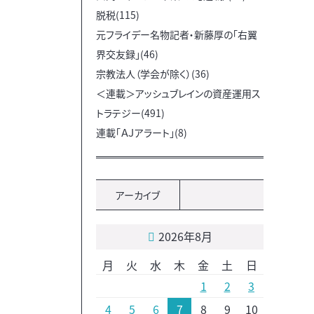
脱税(115)
元フライデー名物記者・新藤厚の「右翼
界交友録」(46)
宗教法人（学会が除く）(36)
＜連載＞アッシュブレインの資産運用ス
トラテジー(491)
連載「ＡＪアラート」(8)
アーカイブ
2026年8月
月
火
水
木
金
土
日
1
2
3
4
5
6
7
8
9
10