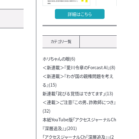
詳細はこちら
カテゴリ一覧
ホリちゃんの眼(6)
＜新連載＞『愛川令章のForcast AI』(8)
＜新連載＞『わが国の親権問題を考え
る』(15)
新連載「詫びる覚悟はできてます」(13)
＜連載＞ご注意『この男、詐欺師につき』
(32)
本紙YouTube版「アクセスジャーナルCh
『深層追及』」(201)
「アクセスジャーナルCh『深層追及』」(2