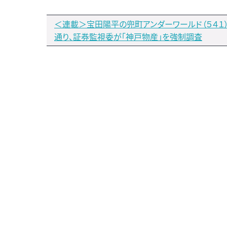
＜連載＞宝田陽平の兜町アンダーワールド（５４１
通り、証券監視委が「神戸物産」を強制調査