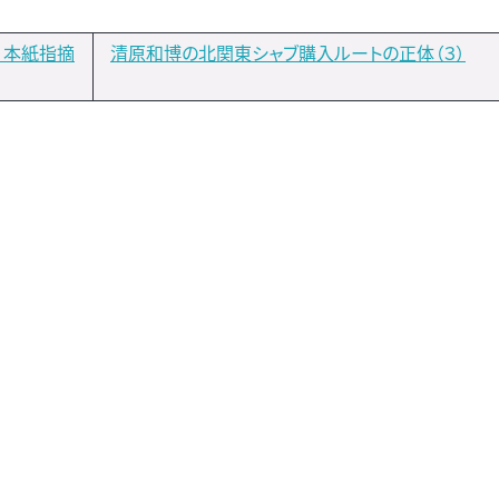
）本紙指摘
清原和博の北関東シャブ購入ルートの正体（３）