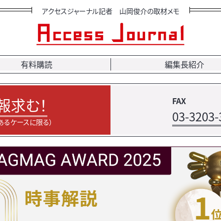
アクセスジャーナル記者 山岡俊介の取材メモ
有料購読
編集長紹介
報求む！
FAX
03-3203-
あるケースに限る）