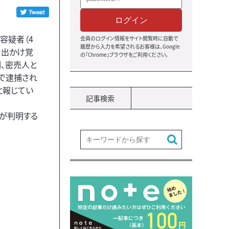
ログイン
容疑者（4
会員のログイン情報をサイト閲覧時に自動で
履歴から入力を希望されるお客様は、Google
で出かけ覚
の『Chrome』ブラウザをご利用ください。
、密売人と
で逮捕され
と報じてい
記事検索
が判明する