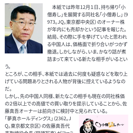
本紙では昨年12月１日、持ち帰り「小
僧寿し」を展開する同社名「小僧寿し」（9
973。JQ。東京都中央区）のオーナー株
が年内にも売却かという記事を報じた。
結局、その際に手を挙げていたと思われ
る中国人は、価格面で折り合いがつかず
撤退。しかしながら、いま、かなり話が煮
詰まって来ている新たな相手がいるとい
う。
ところが、この相手、本紙では過去に何度も疑惑などを取り上
げている問題ありとされる人物が背後に控えているようなの
だ。
しかし、先の中国人同様、新たなこの相手も現在の同社株価
の２倍以上での高値での買い取りを提示していることから、佐
藤真吾オーナーは前向きに検討中と見られている。
「夢真ホールディングス」（2362。J
Q。東京都文京区）の佐藤真吾代