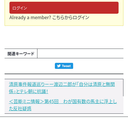
ログイン
Already a member?
こちらからログイン
関連キーワード
清原事件報道巡りーー渡辺二郎が「自分は清原と無関
係」とテレ朝に抗議！
＜芸能ミニ情報＞第45回 わが国有数の馬主に浮上し
た反社疑惑