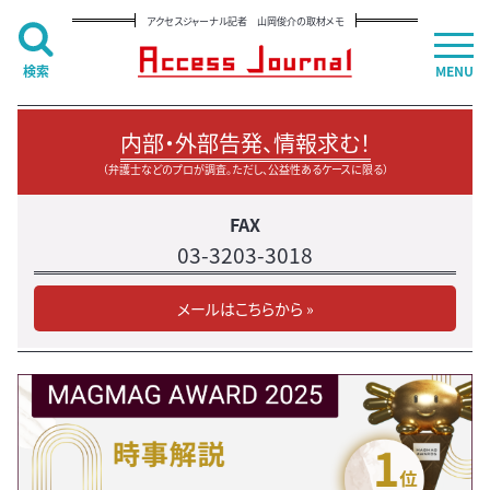
アクセスジャーナル記者 山岡俊介の取材メモ
検索
MENU
内部・外部告発、情報求む！
（弁護士などのプロが調査。ただし、公益性あるケースに限る）
FAX
03-3203-3018
メールはこちらから »