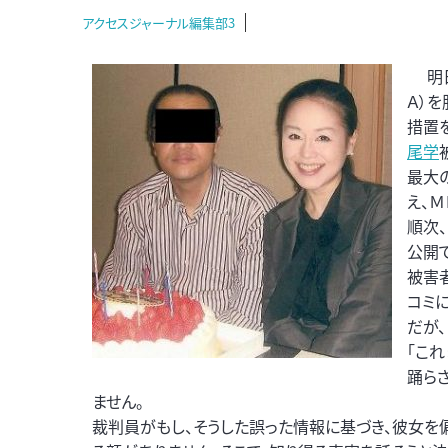
アクセスジャーナル編集部3
明日
Ａ）
措置
尾学
最大
え、
順次
公開
被害
コミ
だが
「こ
踊ら
ません。
裁判員がもし、そうした誤った情報に基づき、彼女を