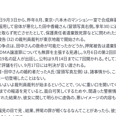
９月３日から、昨年８月、東京・六本木のマンション一室で合成麻
を服用して容体が悪化した田中香織さん（冒頭写真右側。享年30）
を取らず死亡させたとして、保護責任者遺棄致死罪などに問われた
被告（32）の裁判員裁判が東京地裁で開始される。
の争点は、田中さんの救命が可能だったかどうか。押尾被告は遺棄
ＭＤＭＡ譲渡罪についても無罪を主張する見通し。９月６日の第２回
、19名の証人が出廷し、公判は９月14日までに７回開かれる。そして
で評議を行い、９月17日には判決が言い渡される。
者・田中さんの婚約者だったＡ氏（冒頭写真左側）は、諸事情から、
に一切登場したことはない。
、いよいよ裁判員裁判が始まるということで、ついに重い口を開いてく
れまでの報道を見ていると、面白可笑しくするためや、間違った警察
された結果か、彼女に関して明らかに虚偽の、悪いイメージの内容も
偏見の目で見 、結果、押尾の罪が軽くなるなんてことがあったら、