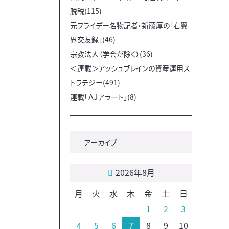
脱税(115)
元フライデー名物記者・新藤厚の「右翼
界交友録」(46)
宗教法人（学会が除く）(36)
＜連載＞アッシュブレインの資産運用ス
トラテジー(491)
連載「ＡＪアラート」(8)
アーカイブ
2026年8月
月
火
水
木
金
土
日
1
2
3
4
5
6
7
8
9
10