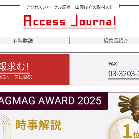
アクセスジャーナル記者 山岡俊介の取材メモ
有料購読
編集長紹介
報求む！
FAX
03-3203-
あるケースに限る）