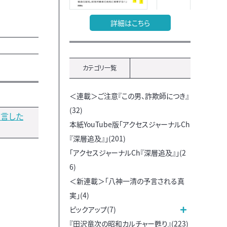
詳細はこちら
カテゴリ一覧
＜連載＞ご注意『この男、詐欺師につき』
(32)
明言した
本紙YouTube版「アクセスジャーナルCh
『深層追及』」(201)
「アクセスジャーナルCh『深層追及』」(2
6)
＜新連載＞「八神一清の予言される真
実」(4)
ピックアップ(7)
『田沢竜次の昭和カルチャー甦り』(223)