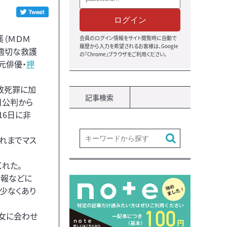
ログイン
薬（ＭＤＭ
会員のログイン情報をサイト閲覧時に自動で
履歴から入力を希望されるお客様は、Google
に適切な救護
の『Chrome』ブラウザをご利用ください。
元俳優・
押
致死罪に加
記事検索
目公判から
16日に非
これまでマス
れた。
情報などに
少なくあり
彼女に会わせ