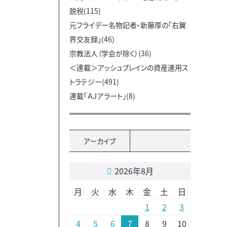
脱税(115)
元フライデー名物記者・新藤厚の「右翼
界交友録」(46)
宗教法人（学会が除く）(36)
＜連載＞アッシュブレインの資産運用ス
トラテジー(491)
連載「ＡＪアラート」(8)
アーカイブ
2026年8月
月
火
水
木
金
土
日
1
2
3
4
5
6
7
8
9
10