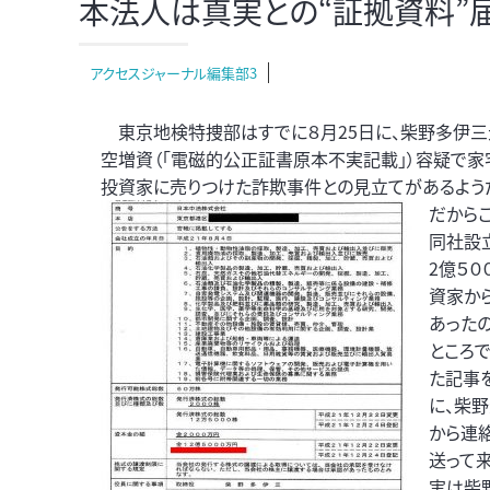
本法人は真実との“証拠資料”
アクセスジャーナル編集部3
東京地検特捜部はすでに８月25日に、柴野多伊三
空増資（「電磁的公正証書原本不実記載」）容疑で家
投資家に売りつけた詐欺事件との見立てがあるよう
だから
同社設
2億５０
資家か
あった
ところ
た記事
に、柴
から連
送って来
実は柴