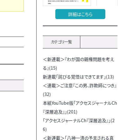
詳細はこちら
カテゴリ一覧
＜新連載＞『わが国の親権問題を考え
る』(15)
新連載「詫びる覚悟はできてます」(13)
＜連載＞ご注意『この男、詐欺師につき』
(32)
本紙YouTube版「アクセスジャーナルCh
『深層追及』」(201)
「アクセスジャーナルCh『深層追及』」(2
6)
＜新連載＞「八神一清の予言される真