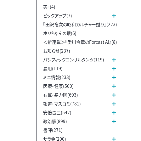
実」(4)
ピックアップ(7)
『田沢竜次の昭和カルチャー甦り』(223)
ホリちゃんの眼(6)
＜新連載＞『愛川令章のForcast AI』(8)
お知らせ(237)
パシフィックコンサルタンツ(119)
雇用(119)
ミニ情報(233)
医療・健康(500)
右翼・暴力団(693)
報道・マスコミ(781)
安倍晋三(542)
政治家(899)
書評(271)
サラ金(200)