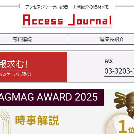
アクセスジャーナル記者 山岡俊介の取材メモ
有料購読
編集長紹介
報求む！
FAX
03-3203-
あるケースに限る）