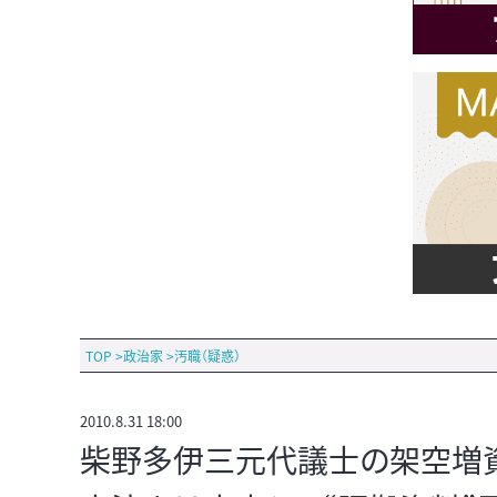
TOP
>
政治家
>
汚職（疑惑）
2010.8.31 18:00
柴野多伊三元代議士の架空増