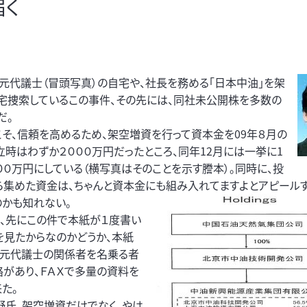
届く
元代議士（冒頭写真）の自宅や、社長を務める「日本中油」を架
宅捜索しているこの事件、その先には、同社未公開株を多数の
だ。
こそ、信頼を高めるため、架空増資を行って資本金を09年８月の
立時はわずか２０００万円だったところ、同年12月には一挙に1
００万円にしている（横写真はそのことを示す謄本）。同時に、投
ら集めた資金は、ちゃんと資本金にも組み入れてま
すよとアピール
のかも知れない。
で、先にこの件で本紙が１度書い
を見たからなのかどうか、本紙
野元代議士の関係者を名乗る者
絡があり、ＦＡＸで多量の資料を
た。
野氏、架空増資だけでなく、やは