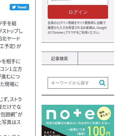
ログイン
が手を組
会員のログイン情報をサイト閲覧時に自動で
履歴から入力を希望されるお客様は、Google
がストップし
の『Chrome』ブラウザをご利用ください。
田北ヤード
工予定）が
記事検索
ンを相手に
コン１立方
が進むにつ
した現場に
ず、ストラ
者だけでな
中包囲網”が
上写真はス