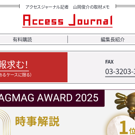
アクセスジャーナル記者 山岡俊介の取材メモ
有料購読
編集長紹介
報求む！
FAX
03-3203-
あるケースに限る）