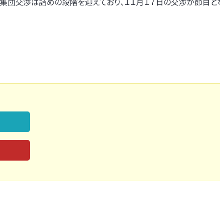
、集団交渉は詰めの段階を迎えており、１１月１７日の交渉が節目と