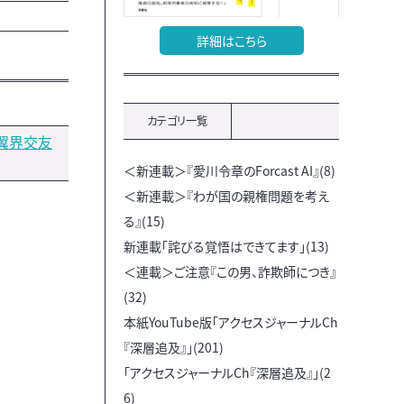
詳細はこちら
カテゴリ一覧
翼界交友
＜新連載＞『愛川令章のForcast AI』(8)
＜新連載＞『わが国の親権問題を考え
る』(15)
新連載「詫びる覚悟はできてます」(13)
＜連載＞ご注意『この男、詐欺師につき』
(32)
本紙YouTube版「アクセスジャーナルCh
『深層追及』」(201)
「アクセスジャーナルCh『深層追及』」(2
6)