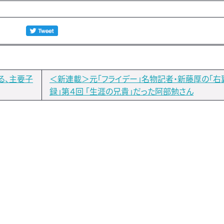
る、主要子
＜新連載＞元「フライデー」名物記者・新藤厚の「右
録」第４回 「生涯の兄貴」だった阿部勉さん