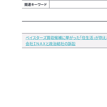
関連キーワード
ベイスターズ買収候補に挙がった「住生活」が抱え
会社ＩＮＡＸと政治結社の訴訟