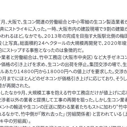
７月、大阪で、生コン関連の労働組合と中小零細の生コン製造業者
一斉にストライキに入った。一時、大阪市内の建設現場で９割の建築
いわれるほど。なかでも、２０１３年の完成を目指す大阪駅北側の梅
設（上写真。総面積約２４ヘクタールの大規模再開発で、２０２０年竣
的にストップする事態となったのは象徴的だ。
ン業者と労働組合は、竹中工務店（大阪市中央区）など大手ゼネコ
ン価格の引き上げを求め、生コンの出荷を停止。集団交渉の場で、生
トルあたり１４８００円から１８０００円への値上げを要求した。交渉
１０月までにほとんどのゼネコンが価格引き上げに応じており、そう
荷が再開された。
したなか９月、大規模工事を抱える竹中工務店だけが値上げに応じ
交渉者以外の業者と提携して工事の再開を狙った。しかし生コン業
セメントの輸送や生コンの圧送に関わる業者たちもストに加わり“竹
れるなかで、竹中側が「敗れ去った」（労組関係者）と言われている（
キ中の労組員）。