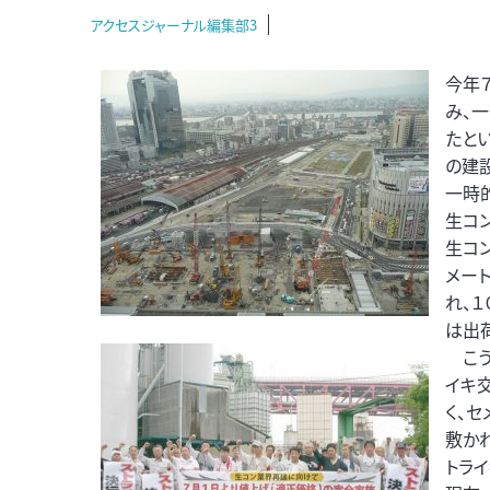
アクセスジャーナル編集部3
今年
み、
たと
の建
一時
生コ
生コ
メー
れ、
は出
こう
イキ
く、
敷か
トライ