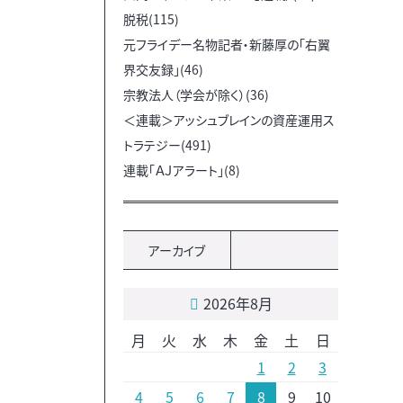
脱税(115)
元フライデー名物記者・新藤厚の「右翼
界交友録」(46)
宗教法人（学会が除く）(36)
＜連載＞アッシュブレインの資産運用ス
トラテジー(491)
連載「ＡＪアラート」(8)
アーカイブ
2026年8月
月
火
水
木
金
土
日
1
2
3
4
5
6
7
8
9
10