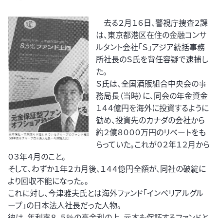
去る２月１６日、警視庁捜査２課
は、東京都港区在住の金融コンサ
ルタント会社「Ｓ」アジア統括事務
所社長のＳ氏を背任容疑で逮捕し
た。
Ｓ氏は、全国酒販組合中央会の事
務局長（当時）に、同会の年金資金
１４４億円を海外に投資するように
勧め、投資先のカナダの会社から
約２億８０００万円のリベートをも
らっていた。これが０２年１２月から
０３年４月のこと。
そして、わずか１年２カ月後、１４４億円全額が、同社の破綻に
より回収不能になった。。
これに対し、今津雅夫氏とは海外ファンド「インペリアルグル
ープ」の日本法人社長だった人物。
彼は、年利率８．５％の高金利の上、元本も保証するファンドと