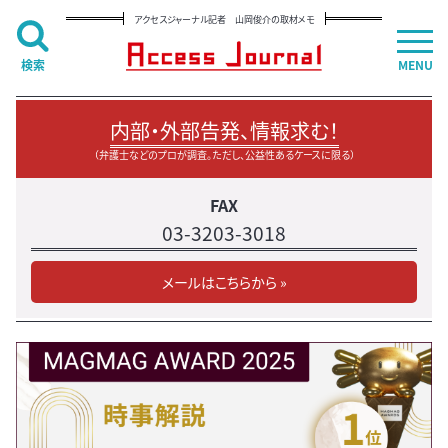
アクセスジャーナル記者 山岡俊介の取材メモ
検索
MENU
内部・外部告発、情報求む！
（弁護士などのプロが調査。ただし、公益性あるケースに限る）
FAX
03-3203-3018
メールはこちらから »