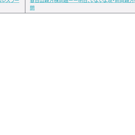
ロレスラー
春日山親方株問題ーー明日、いよいよ現・前両親方
問