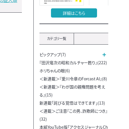
の証人尋
詳細はこちら
カテゴリ一覧
ピックアップ(7)
『田沢竜次の昭和カルチャー甦り』(222)
ホリちゃんの眼(6)
＜新連載＞『愛川令章のForcast AI』(8)
＜新連載＞『わが国の親権問題を考え
る』(15)
新連載「詫びる覚悟はできてます」(13)
＜連載＞ご注意『この男、詐欺師につき』
(32)
本紙YouTube版「アクセスジャーナルCh