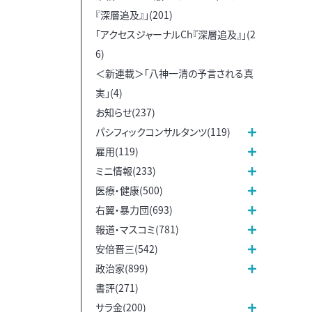
『深層追及』」(201)
「アクセスジャーナルCh『深層追及』」(2
6)
＜新連載＞「八神一清の予言される真
実」(4)
お知らせ(237)
パシフィックコンサルタンツ(119)
雇用(119)
ミニ情報(233)
医療・健康(500)
右翼・暴力団(693)
報道・マスコミ(781)
安倍晋三(542)
政治家(899)
書評(271)
サラ金(200)