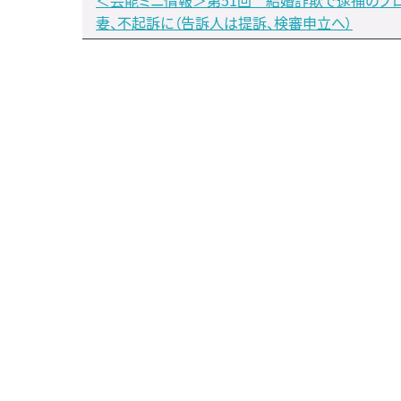
＜芸能ミニ情報＞第51回 結婚詐欺で逮捕のプ
妻、不起訴に（告訴人は提訴、検審申立へ）