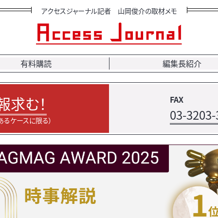
アクセスジャーナル記者 山岡俊介の取材メモ
有料購読
編集長紹介
報求む！
FAX
03-3203-
あるケースに限る）