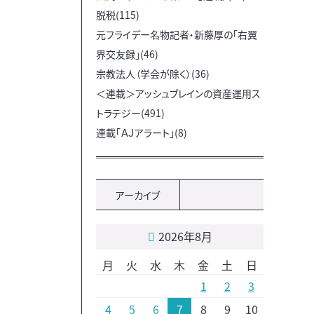
脱税(115)
元フライデー名物記者・新藤厚の「右翼
界交友録」(46)
宗教法人（学会が除く）(36)
＜連載＞アッシュブレインの資産運用ス
トラテジー(491)
連載「ＡＪアラート」(8)
アーカイブ
2026年8月
月
火
水
木
金
土
日
1
2
3
4
5
6
7
8
9
10