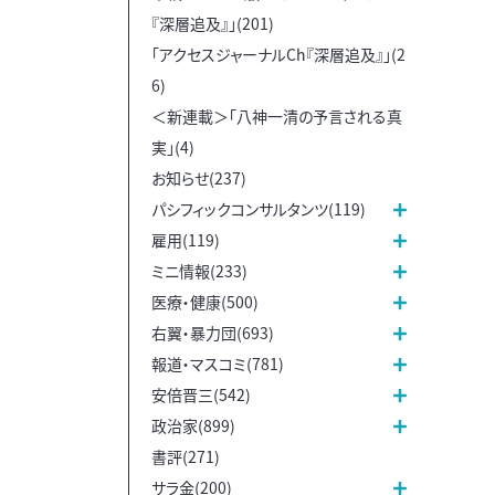
『深層追及』」(201)
「アクセスジャーナルCh『深層追及』」(2
6)
＜新連載＞「八神一清の予言される真
実」(4)
お知らせ(237)
パシフィックコンサルタンツ(119)
雇用(119)
ミニ情報(233)
医療・健康(500)
右翼・暴力団(693)
報道・マスコミ(781)
安倍晋三(542)
政治家(899)
書評(271)
サラ金(200)