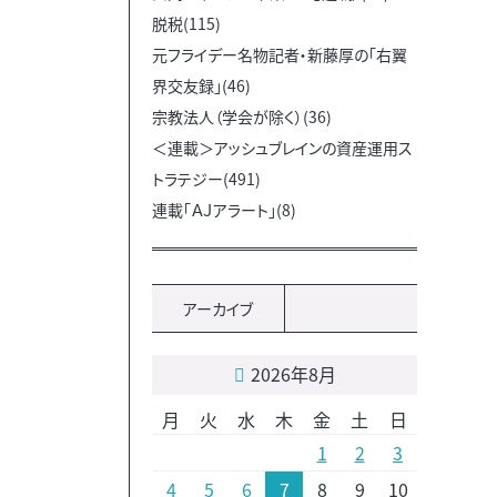
脱税(115)
元フライデー名物記者・新藤厚の「右翼
界交友録」(46)
宗教法人（学会が除く）(36)
＜連載＞アッシュブレインの資産運用ス
トラテジー(491)
連載「ＡＪアラート」(8)
アーカイブ
2026年8月
月
火
水
木
金
土
日
1
2
3
4
5
6
7
8
9
10