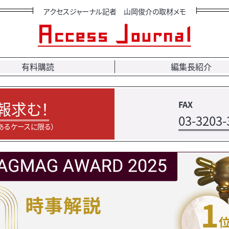
アクセスジャーナル記者 山岡俊介の取材メモ
有料購読
編集長紹介
報求む！
FAX
03-3203-
あるケースに限る）