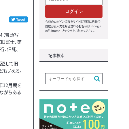
ログイン
会員のログイン情報をサイト閲覧時に自動で
履歴から入力を希望されるお客様は、Google
の『Chrome』ブラウザをご利用ください。
Ｍ（冒頭写
（旧富士、第
行、信託、
記事検索
駆逐して旧
ともいえる。
年12月期を
ながらある