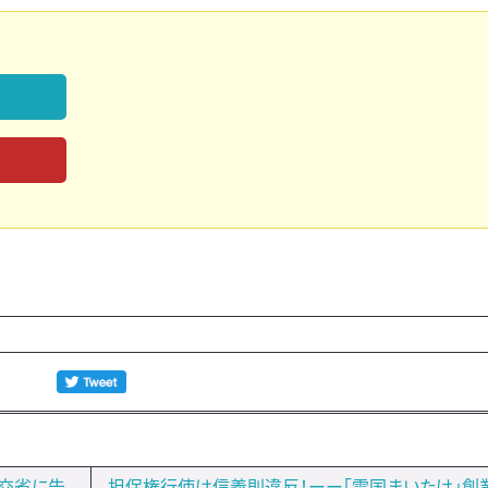
国交省に告
担保権行使は信義則違反！ーー「雪国まいたけ」創