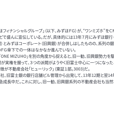
ほフィナンシャルグループ」（以下、みずほＦＧ）が、“ワンミズホ”をＣ
どで盛んに宣伝している。だが、具体的には13年７月にみずほ銀行
）とみずほコーポレート（旧興銀）が合併しはしたものの、系列の銀
のＦＧ傘下での一体はなかなか進んでいない。
「ONE MIZUHO」を別の角度から捉えると、旧一勧、旧興銀勢力を
が実権を握って、３つの派閥がようやく旧富士中心に一つになった
徴が不動産会社「ヒューリック」（東証１部。3003)だ。
社、旧富士銀の銀行店舗ビル管理から出発して、13年12期と翌14
年急成長中だ。これに対し、旧一勧、旧興銀系列の不動産会社も当然