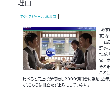
理由
アクセスジャーナル編集部
「みず
真）な
一勧銀
証券
だが、
富士銀
その象
この会
比べると売上げが倍増し２０００億円台に乗せ、近
が、こちらは目立たず上場もしていない。