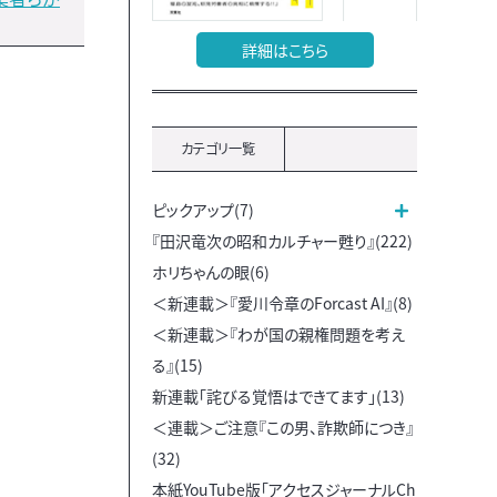
詳細はこちら
カテゴリ一覧
ピックアップ(7)
『田沢竜次の昭和カルチャー甦り』(222)
ホリちゃんの眼(6)
＜新連載＞『愛川令章のForcast AI』(8)
＜新連載＞『わが国の親権問題を考え
る』(15)
新連載「詫びる覚悟はできてます」(13)
＜連載＞ご注意『この男、詐欺師につき』
(32)
本紙YouTube版「アクセスジャーナルCh