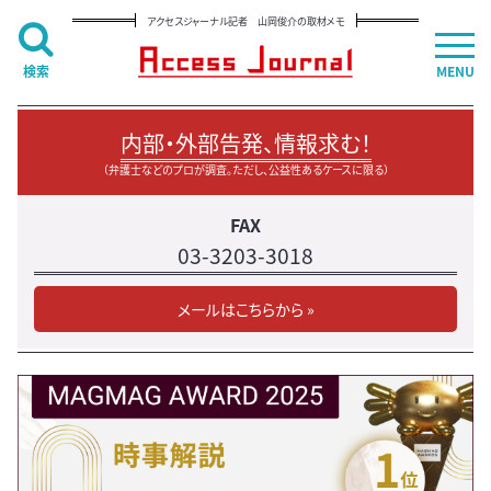
アクセスジャーナル記者 山岡俊介の取材メモ
検索
MENU
内部・外部告発、情報求む！
（弁護士などのプロが調査。ただし、公益性あるケースに限る）
FAX
03-3203-3018
メールはこちらから »