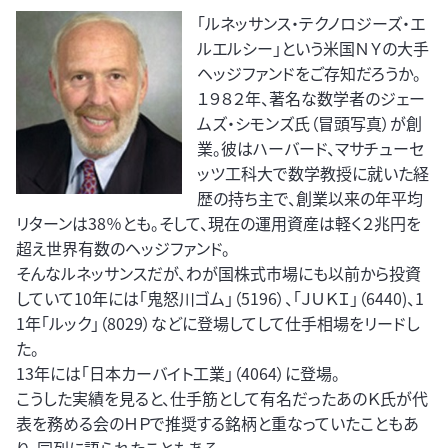
「ルネッサンス・テクノロジーズ・エ
ルエルシー」という米国ＮＹの大手
ヘッジファンドをご存知だろうか。
１９８２年、著名な数学者のジェー
ムズ・シモンズ氏（冒頭写真）が創
業。彼はハーバード、マサチューセ
ッツ工科大で数学教授に就いた経
歴の持ち主で、創業以来の年平均
リターンは38％とも。そして、現在の運用資産は軽く２兆円を
超え世界有数のヘッジファンド。
そんなルネッサンスだが、わが国株式市場にも以前から投資
していて10年には「鬼怒川ゴム」（5196）、「ＪＵＫＩ」（6440)、1
1年「ルック」（8029）などに登場してして仕手相場をリードし
た。
13年には「日本カーバイト工業」（4064）に登場。
こうした実績を見ると、仕手筋として有名だったあのＫ氏が代
表を務める会のＨＰで推奨する銘柄と重なっていたこともあ