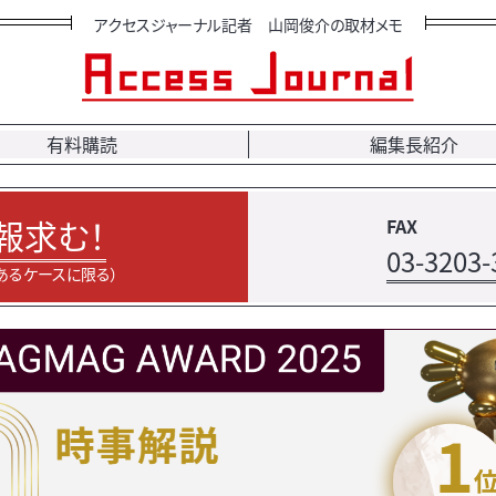
アクセスジャーナル記者 山岡俊介の取材メモ
有料購読
編集長紹介
報求む！
FAX
03-3203-
あるケースに限る）