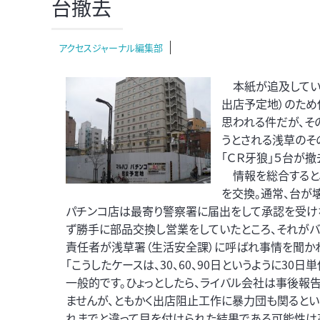
台撤去
アクセスジャーナル編集部
本紙が追及している
出店予定地）のため
思われる件だが、そ
うとされる浅草のそ
「ＣＲ牙狼」５台が
情報を総合すると
を交換。通常、台が
パチンコ店は最寄り警察署に届出をして承認を受け
ず勝手に部品交換し営業をしていたところ、それがバ
責任者が浅草署（生活安全課）に呼ばれ事情を聞か
「こうしたケースは、30、60、90日というように3
一般的です。ひょっとしたら、ライバル会社は事後報
ませんが、ともかく出店阻止工作に暴力団も関るとい
れまでと違って目を付けられた結果である可能性は高