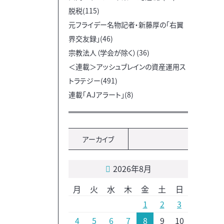
脱税(115)
元フライデー名物記者・新藤厚の「右翼
界交友録」(46)
宗教法人（学会が除く）(36)
＜連載＞アッシュブレインの資産運用ス
トラテジー(491)
連載「ＡＪアラート」(8)
アーカイブ
2026年8月
月
火
水
木
金
土
日
1
2
3
4
5
6
7
8
9
10