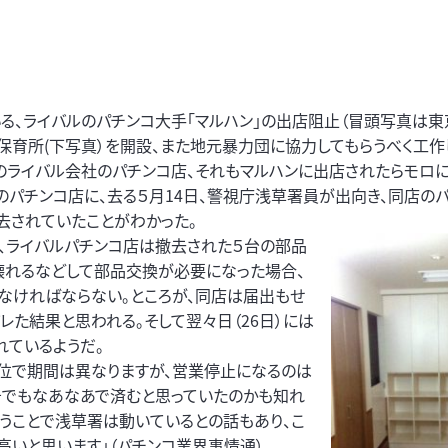
、ライバルのパチンコ大手「マルハン」の出店阻止（冒頭写真は東
保育所(下写真）を開設、また地元暴力団に協力してもらうべく工作
のライバル会社のパチンコ店、それもマルハンに出店されたらモロ
のパチンコ店に、去る５月14日、警視庁浅草署員が出向き、同店の
撤去されていたことがわかった。
、ライバルパチンコ店は撤去された５台の部品
壊れるなどして部品交換が必要になった場合、
なければならない。ところが、同店は届出もせ
レた結果と思われる。そして翌々日（26日）には
れているようだ。
0日単位で期間は異なりますが、営業停止になるのは
告でもなあなあで済むと思っていたのかも知れ
うことで浅草署は動いているとの話もあり、こ
いと思います」（パチンコ業界事情通）