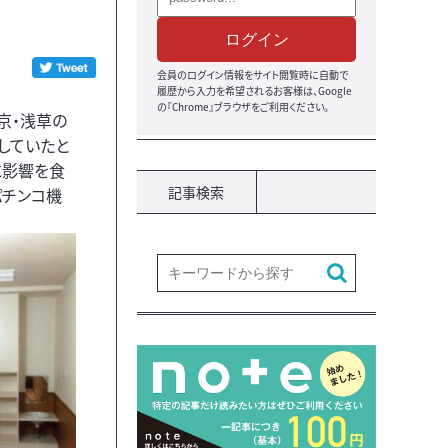
ログイン
会員のログイン情報をサイト閲覧時に自動で
履歴から入力を希望されるお客様は、Google
の『Chrome』ブラウザをご利用ください。
京・浅草の
していたと
に影響を食
記事検索
パチンコ機