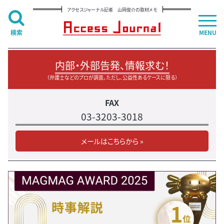
アクセスジャーナル記者 山岡俊介の取材メモ
検索
MENU
内部・外部告発、情報求む！
（弁護士などのプロが調査。ただし、公益性あるケースに限る）
FAX
03-3203-3018
メールはこちらから »