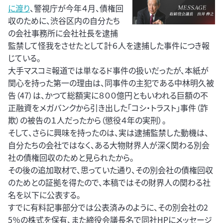
に渡り
、警視庁が今年４月、債権回
収のために、渋谷区内の自分たち
の会社事務所に会社社長を逮捕
監禁して怪我をさせたとして計６人を逮捕した事件につき報
じている。
大手マスコミ報道では単なるド事件の扱いだったが、本紙が
関心を持った第一の理由は、同事件の主犯である中林明久被
告（47）は、かつて総額実に８００億円ともいわれる巨額の不
正融資をメガバンクから引き出した「コシ・トラスト」事件（詐
欺）の被告の１人だったから（懲役４年の実刑）。
そして、さらに興味を持ったのは、実は逮捕監禁した動機は、
自分たちの会社ではなく、ある大物財界人が深く関わる別会
社の債権回収のためと見られたから。
その後の追加取材で、思っていた通り、その別会社の債権回収
のためとの証拠を得たので、本稿ではその財界人の関わる社
名を以下に公表する。
すでに有料記事部分では公表済みのように、その別会社の2
5％の株式を保有、また締役会議長名で同社HPにメッセージ