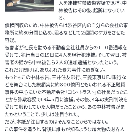
人を逮捕監禁致傷容疑で逮捕。中
林被告はその後、起訴になってい
る。
債権回収のため、中林被告らは渋谷区内の自分らの会社の事
務所に約80分閉じ込め、殴るなどして２週間のケガをさせた
容疑。
被害者が社長を勤める不動産会社社員からの１１０番通報を
受けて、犯行当日の19日に４人を現行犯逮捕。そして翌日、被
害者の話から中林被告ら２人の追加逮捕となったという。
これだけ聞けば、ありふれた暴力事件に過ぎない。
もっともこの中林被告、三井住友銀行、三菱東京ＵＦＪ銀行な
どを舞台にした総額実に約８００億円ともいわれる不正融資
事件の中心にいた不動産会社「コシ・トラスト」の社長だったこ
とから詐欺容疑で09年５月に逮捕。その後、４年の実刑判決を
受けて服役していた人物だったことから、あの中林被告がま
たかということで、少しは注目された。
だが、本紙が注目するのはそんなことからではない。
この事件を追うと、背後に誰もが知るような超大物の財界人