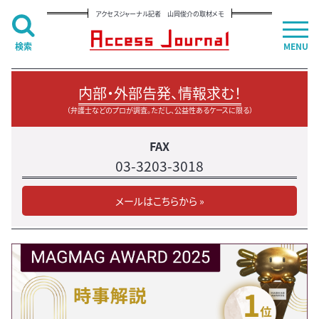
アクセスジャーナル記者 山岡俊介の取材メモ
検索
MENU
内部・外部告発、情報求む！
（弁護士などのプロが調査。ただし、公益性あるケースに限る）
FAX
03-3203-3018
メールはこちらから »