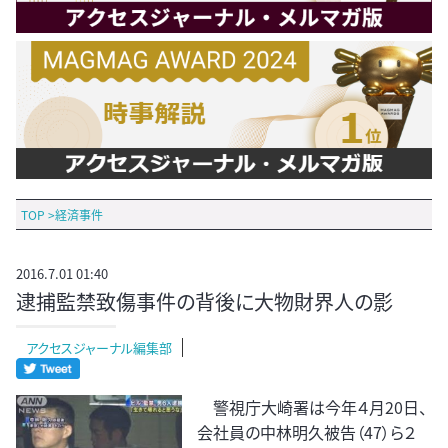
TOP
>
経済事件
2016.7.01 01:40
逮捕監禁致傷事件の背後に大物財界人の影
アクセスジャーナル編集部
警視庁大崎署は今年４月20日、
会社員の中林明久被告（47）ら２