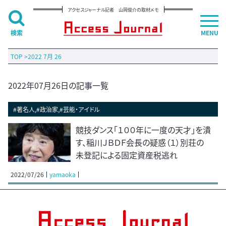
アクセスジャーナル記者 山岡俊介の取材メモ
検索
MENU
TOP
>
2022 7月 26
2022年07月26日の記事一覧
#著名人,#政治家,#芸能・アイドル
競技ダンス「１００年に一度の天才」を潰
す、稲川ＪＢＤＦ会長の疑惑（１）別荘の
未登記による固定資産税逃れ
2022/07/26
yamaoka