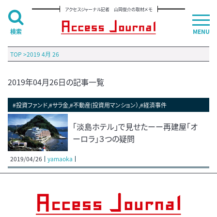
アクセスジャーナル記者 山岡俊介の取材メモ
検索
MENU
TOP
>
2019 4月 26
2019年04月26日の記事一覧
#投資ファンド,#サラ金,#不動産(投資用マンション）,#経済事件
「淡島ホテル」で見せたーー再建屋「オ
ーロラ」３つの疑問
2019/04/26
yamaoka