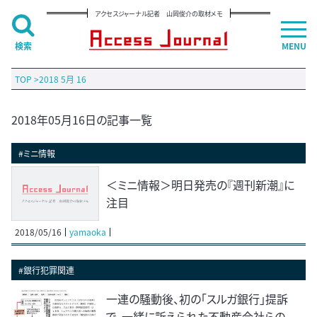
アクセスジャーナル記者 山岡俊介の取材メモ
検索
MENU
TOP
>
2018 5月 16
2018年05月16日の記事一覧
#ミニ情報
＜ミニ情報＞明日発売の『週刊新潮』に
注目
2018/05/16
yamaoka
#銀行犯罪関連
一連の騒動後、初の「スルガ銀行」提訴
で、一緒に訴えられた不動産会社らの