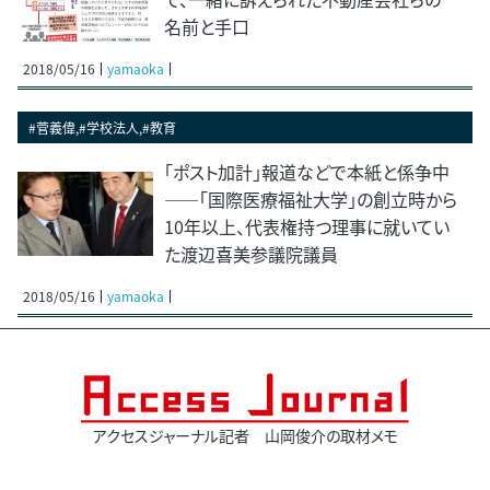
名前と手口
2018/05/16
yamaoka
#菅義偉,#学校法人,#教育
「ポスト加計」報道などで本紙と係争中
――「国際医療福祉大学」の創立時から
10年以上、代表権持つ理事に就いてい
た渡辺喜美参議院議員
2018/05/16
yamaoka
アクセスジャーナル記者 山岡俊介の取材メモ