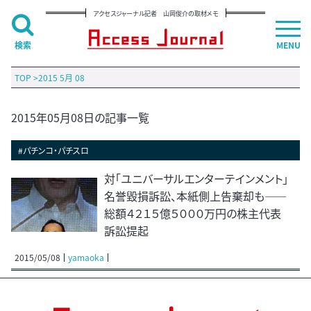
アクセスジャーナル記者 山岡俊介の取材メモ
検索
MENU
TOP
>
2015 5月 08
2015年05月08日の記事一覧
#パチンコ・パチスロ
対「ユニバーサルエンターテインメント」
名誉毀損訴訟、本紙側上告棄却も――
総額４２１５億５０００万円の株主代表
訴訟提起
2015/05/08
yamaoka