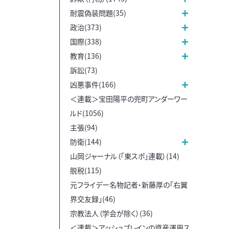
耐震偽装問題(35)
政治(373)
国際(338)
教育(136)
訴訟(73)
凶悪事件(166)
＜連載＞宝田陽平の兜町アンダーワー
ルド(1056)
主張(94)
防衛(144)
山岡ジャーナル（「東スポ」連載）(14)
脱税(115)
元フライデー名物記者・新藤厚の「右翼
界交友録」(46)
宗教法人（学会が除く）(36)
＜連載＞アッシュブレインの資産運用ス