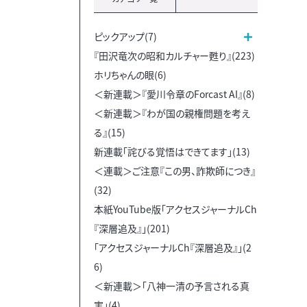
ピックアップ(7)
『田沢竜次の昭和カルチャー甦り』(223)
ホリちゃんの眼(6)
＜新連載＞『愛川令章のForcast AI』(8)
＜新連載＞『わが国の親権問題を考え
る』(15)
新連載「詫びる覚悟はできてます」(13)
＜連載＞ご注意『この男、詐欺師につき』
(32)
本紙YouTube版「アクセスジャーナルCh
『深層追及』」(201)
「アクセスジャーナルCh『深層追及』」(2
6)
＜新連載＞「八神一清の予言される真
実」(4)