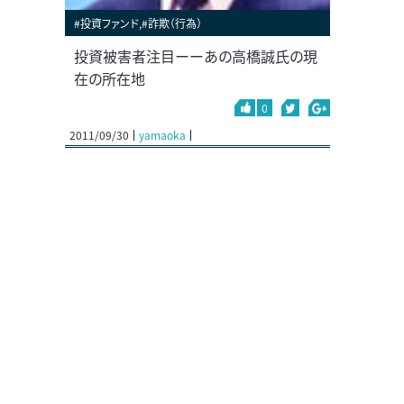
#投資ファンド,#詐欺（行為）
投資被害者注目ーーあの高橋誠氏の現
在の所在地
0
2011/09/30
yamaoka