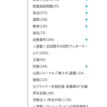
耐震偽装問題(35)
政治(373)
国際(338)
教育(136)
訴訟(73)
凶悪事件(166)
＜連載＞宝田陽平の兜町アンダーワー
ルド(1056)
主張(94)
防衛(144)
山岡ジャーナル（「東スポ」連載）(14)
脱税(115)
元フライデー名物記者・新藤厚の「右翼
界交友録」(46)
宗教法人（学会が除く）(36)
＜連載＞アッシュブレインの資産運用ス