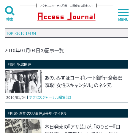
アクセスジャーナル記者 山岡俊介の取材メモ
検索
MENU
TOP
>
2010 1月 04
2010年01月04日の記事一覧
#銀行犯罪関連
あの、みずほコーポレート銀行・斎藤宏
頭取「女性スキャンダル」のネタ元
2010/01/04
アクセスジャーナル編集部3
#押尾・酒井クスリ事件,#芸能・アイドル
本日発売の『アサ芸』が、「のりピー『口