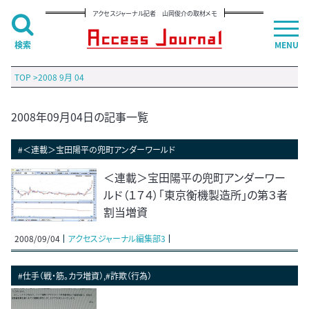
アクセスジャーナル記者 山岡俊介の取材メモ
検索
MENU
TOP
>
2008 9月 04
2008年09月04日の記事一覧
#＜連載＞宝田陽平の兜町アンダーワールド
＜連載＞宝田陽平の兜町アンダーワー
ルド（１７４）「東京衡機製造所」の第３者
割当増資
2008/09/04
アクセスジャーナル編集部3
#仕手（戦・筋。カラ増資）,#詐欺（行為）