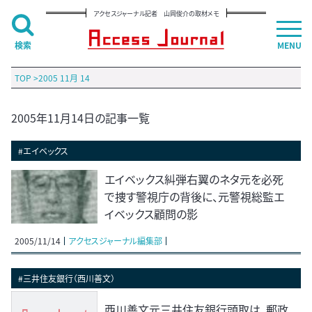
アクセスジャーナル記者 山岡俊介の取材メモ
検索
MENU
TOP
>
2005 11月 14
2005年11月14日の記事一覧
#エイベックス
エイベックス糾弾右翼のネタ元を必死
で捜す警視庁の背後に、元警視総監エ
イベックス顧問の影
2005/11/14
アクセスジャーナル編集部
#三井住友銀行（西川善文）
西川善文元三井住友銀行頭取は、郵政