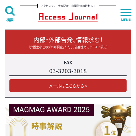
アクセスジャーナル記者 山岡俊介の取材メモ
検索
MENU
内部・外部告発、情報求む！
（弁護士などのプロが調査。ただし、公益性あるケースに限る）
FAX
03-3203-3018
メールはこちらから »