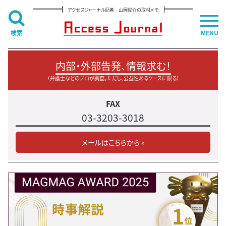
アクセスジャーナル記者 山岡俊介の取材メモ
検索
MENU
内部・外部告発、情報求む！
（弁護士などのプロが調査。ただし、公益性あるケースに限る）
FAX
03-3203-3018
メールはこちらから »