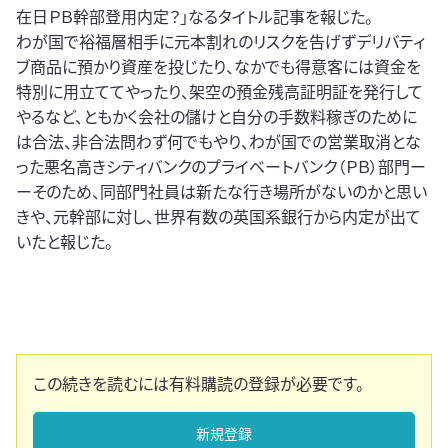
在日ＰＢ幹部登用内定？」なるタイトル記事を報じた。
わが国で裕福層相手に元本割れのリスクを告げずデリバティ
ブ商品に預かり資産を投じたり、なかでも得意客には資金を
特別に用立ててやったり、架空の預金残高証明証を発行して
やるなど、ともかく会社の儲けと自分の手数料稼ぎのために
は合法、非合法問わず何でもやり、わが国での営業取消とな
った悪名高きシティバンクのプライベートバンク（ＰＢ）部門ー
ーそのため、同部門社員は新たな行き場所がないのかと思い
きや、元幹部に対し、世界有数の英国系銀行から内定が出て
いたと報じた。
この続きを読むには有料購読の登録が必要です。
新規登録