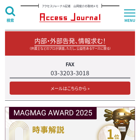
アクセスジャーナル記者 山岡俊介の取材メモ
検索
MENU
内部・外部告発、情報求む！
（弁護士などのプロが調査。ただし、公益性あるケースに限る）
FAX
03-3203-3018
メールはこちらから »