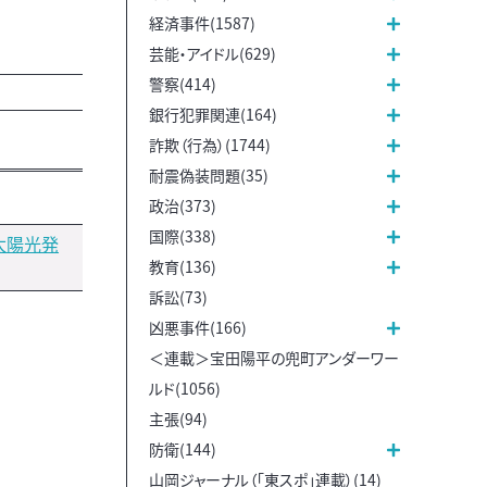
経済事件(1587)
芸能・アイドル(629)
警察(414)
銀行犯罪関連(164)
詐欺（行為）(1744)
耐震偽装問題(35)
政治(373)
国際(338)
太陽光発
教育(136)
訴訟(73)
凶悪事件(166)
＜連載＞宝田陽平の兜町アンダーワー
ルド(1056)
主張(94)
防衛(144)
山岡ジャーナル（「東スポ」連載）(14)