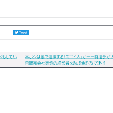
メもしてい
本ボシは裏で連携する「スゴイ人」かーー特捜部が
電販売会社実質的経営者を助成金詐取で逮捕