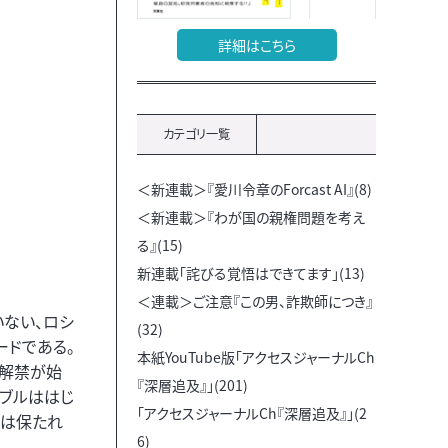
詳細はこちら
カテゴリ一覧
＜新連載＞『愛川令章のForcast AI』(8)
＜新連載＞『わが国の親権問題を考え
る』(15)
新連載「詫びる覚悟はできてます」(13)
＜連載＞ご注意『この男、詐欺師につき』
いない、ロシ
(32)
ードである。
本紙YouTube版「アクセスジャーナルCh
出解禁が始
『深層追及』」(201)
バブルははじ
「アクセスジャーナルCh『深層追及』」(2
ルは保たれ
6)