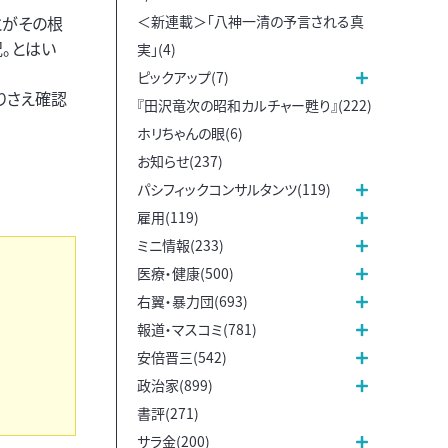
＜新連載＞「八神一清の予言される真
とがその根
。とはい
実」(4)
ピックアップ(7)
りさえ確認
『田沢竜次の昭和カルチャー甦り』(222)
ホリちゃんの眼(6)
お知らせ(237)
パシフィックコンサルタンツ(119)
雇用(119)
ミニ情報(233)
医療・健康(500)
右翼・暴力団(693)
報道・マスコミ(781)
安倍晋三(542)
政治家(899)
書評(271)
サラ金(200)