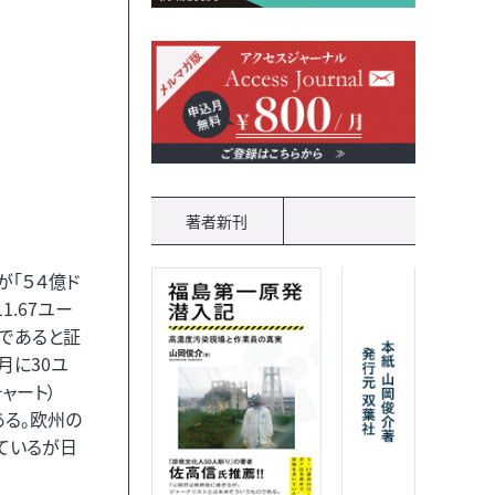
著者新刊
「５４億ド
.67ユー
であると証
月に30ユ
ャート）
る。欧州の
しているが日