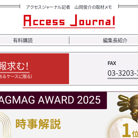
アクセスジャーナル記者 山岡俊介の取材メモ
有料購読
編集長紹介
報求む！
FAX
03-3203-
あるケースに限る）