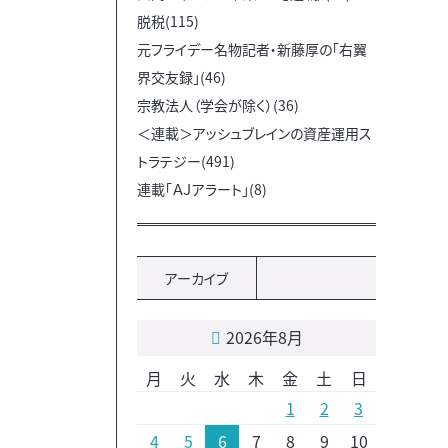
脱税(115)
元フライデー名物記者・新藤厚の「右翼
界交友録」(46)
宗教法人（学会が除く）(36)
＜連載＞アッシュブレインの資産運用ス
トラテジー(491)
連載「ＡＪアラート」(8)
アーカイブ
2026年8月
月
火
水
木
金
土
日
1
2
3
4
5
6
7
8
9
10