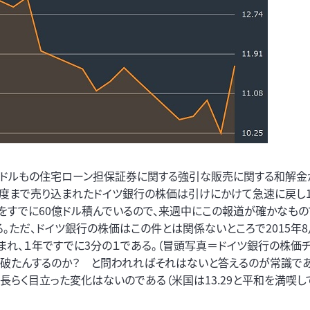
億ドルもの住宅ローン担保証券に関する強引な販売に関する和解金が
程度まで売り込まれたドイツ銀行の株価は引けにかけて急速に戻し11
をすでに60億ドル積んでいるので、来週中にこの報道が確かなもの
ただ、ドイツ銀行の株価はこの件とは関係ないところで2015年8
れ、１年ですでに3分の１である。（冒頭写真＝ドイツ銀行の株価チ
が破たんするのか？ と問われればそれはないと答えるのが常識であ
て長らく目立った変化はないのである（米国は13.29と平和を満喫