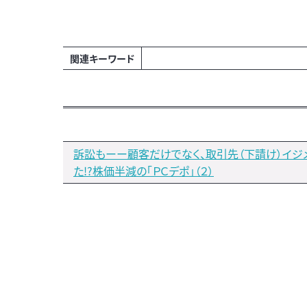
関連キーワード
訴訟もーー顧客だけでなく、取引先（下請け）イジ
た!?株価半減の「ＰＣデポ」（２）