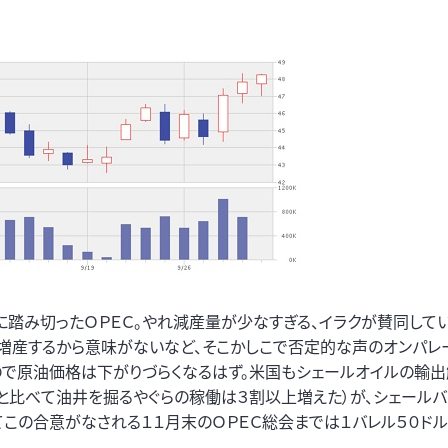
に踏み切ったＯＰＥＣ。やれ減産量が少なすぎる、イラクが賛同して
増産するから意味がないなど、そこかしこで否定的な声のオンパレ
ので原油価格は下がりづらくなるはず。米国もシェールオイルの輸
と比べて油井を掘るやぐらの稼働は３割以上増えた）が、シェール
てこの合意がなされる１１月末のＯＰＥＣ総会までは１バレル５０ド