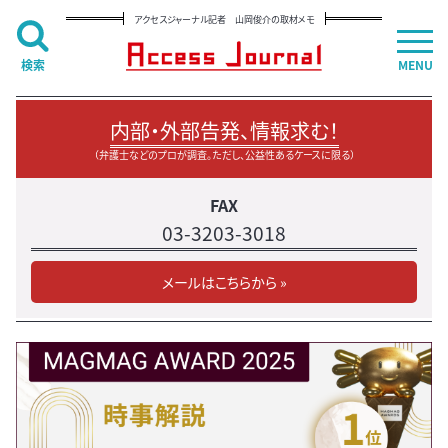
アクセスジャーナル記者 山岡俊介の取材メモ
検索
MENU
内部・外部告発、情報求む！
（弁護士などのプロが調査。ただし、公益性あるケースに限る）
FAX
03-3203-3018
メールはこちらから »