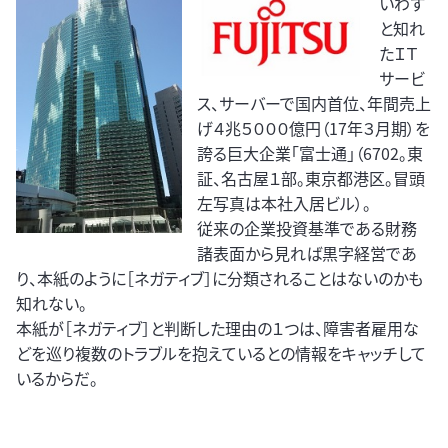
いわず
と知れ
たＩＴ
サービ
ス、サーバーで国内首位、年間売上
げ４兆５０００億円（17年３月期）を
誇る巨大企業「富士通」（6702。東
証、名古屋１部。東京都港区。冒頭
左写真は本社入居ビル）。
従来の企業投資基準である財務
諸表面から見れば黒字経営であ
り、本紙のように［ネガティブ］に分類されることはないのかも
知れない。
本紙が［ネガティブ］と判断した理由の１つは、障害者雇用な
どを巡り複数のトラブルを抱えているとの情報をキャッチして
いるからだ。