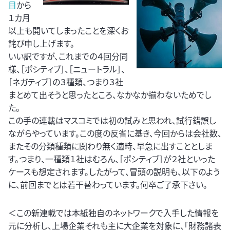
目
から
１カ月
以上も開いてしまったことを深くお
詫び申し上げます。
いい訳ですが、これまでの４回分同
様、［ポシティブ］、［ニュートラル］、
［ネガティブ］の３種類、つまり３社
まとめて出そうと思ったところ、なかなか揃わないためでし
た。
この手の連載はマスコミでは初の試みと思われ、試行錯誤し
ながらやっています。この度の反省に基き、今回からは会社数、
またその分類種類に関わり無く適時、早急に出すこととしま
す。つまり、一種類１社はむろん、［ポシティブ］が２社といった
ケースも想定されます。したがって、冒頭の説明も、以下のよう
に、前回までとは若干替わっています。何卒ご了承下さい。
＜この新連載では本紙独自のネットワークで入手した情報を
元に分析し、上場企業それも主に大企業を対象に、「財務諸表