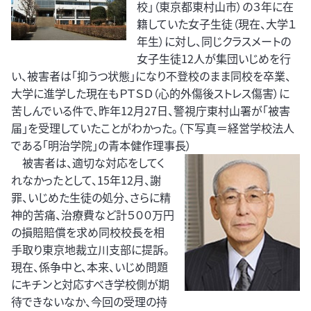
校」（東京都東村山市）の３年に在
籍していた女子生徒（現在、大学１
年生）に対し、同じクラスメートの
女子生徒12人が集団いじめを行
い、被害者は「抑うつ状態」になり不登校のまま同校を卒業、
大学に進学した現在もＰＴＳＤ（心的外傷後ストレス傷害）に
苦しんでいる件で、昨年12月27日、警視庁東村山署が「被害
届」を受理していたことがわかった。（下写真＝経営学校法人
である「明治学院」の青本健作理事長）
被害者は、適切な対応をしてく
れなかったとして、15年12月、謝
罪、いじめた生徒の処分、さらに精
神的苦痛、治療費など計５００万円
の損賠賠償を求め同校校長を相
手取り東京地裁立川支部に提訴。
現在、係争中と、本来、いじめ問題
にキチンと対応すべき学校側が期
待できないなか、今回の受理の持