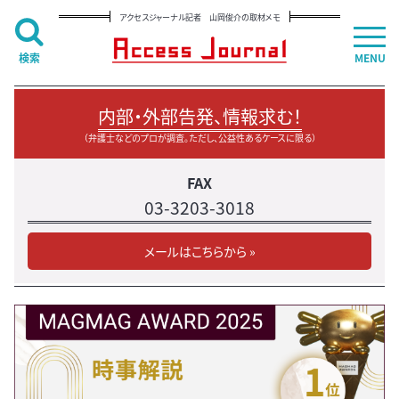
アクセスジャーナル記者 山岡俊介の取材メモ
検索
MENU
内部・外部告発、情報求む！
（弁護士などのプロが調査。ただし、公益性あるケースに限る）
FAX
03-3203-3018
メールはこちらから »