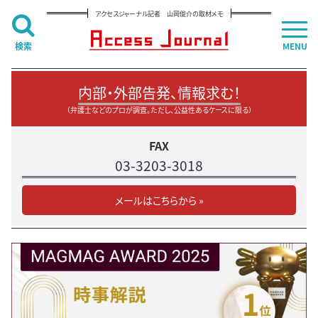
アクセスジャーナル記者 山岡俊介の取材メモ
検索
MENU
内部・外部告発、情報求む！
（弁護士などのプロが調査。ただし、公益性あるケースに限る）
FAX
03-3203-3018
メールはこちらから »