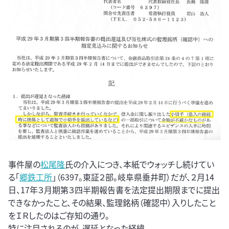
事件屋の
松尾隆
氏の介入につき、本紙でウォッチし続けてい
る「
郷鉄工所
」（6397。東証２部。岐阜県垂井町）だが、２月14
日、17年３月期第３四半期報告書を法定提出期限までに提出
できなかったこと、その結果、監理銘柄（確認中）入りしたこと
をＩＲしたのはご存知の通り。
特に注目されるのが、遅延となった経緯。