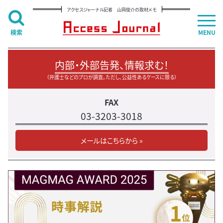
アクセスジャーナル記者 山岡俊介の取材メモ
検索
MENU
内部・外部告発、情報求む！
（弁護士などのプロが調査。ただし、公益性あるケースに限る）
FAX
03-3203-3018
メールはこちらから »