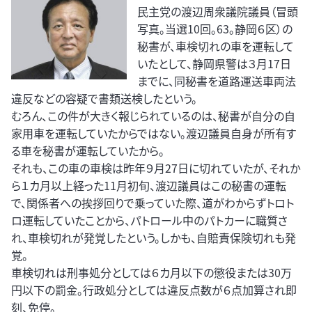
民主党の渡辺周衆議院議員（冒頭
写真。当選10回。63。静岡６区）の
秘書が、車検切れの車を運転して
いたとして、静岡県警は３月17日
までに、同秘書を道路運送車両法
違反などの容疑で書類送検したという。
むろん、この件が大きく報じられているのは、秘書が自分の自
家用車を運転していたからではない。渡辺議員自身が所有す
る車を秘書が運転していたから。
それも、この車の車検は昨年９月27日に切れていたが、それか
ら１カ月以上経った11月初旬、渡辺議員はこの秘書の運転
で、関係者への挨拶回りで乗っていた際、道がわからずトロト
ロ運転していたことから、パトロール中のパトカーに職質さ
れ、車検切れが発覚したという。しかも、自賠責保険切れも発
覚。
車検切れは刑事処分としては６カ月以下の懲役または30万
円以下の罰金。行政処分としては違反点数が６点加算され即
刻、免停。