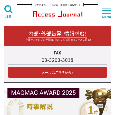
アクセスジャーナル記者 山岡俊介の取材メモ
検索
MENU
内部・外部告発、情報求む！
（弁護士などのプロが調査。ただし、公益性あるケースに限る）
FAX
03-3203-3018
メールはこちらから »