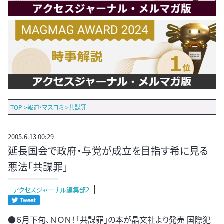
TOP
>
報道・マスコミ
>
共謀罪
2005.6.13 00:29
延長国会で政府・与党が成立を目指す希に見る
悪法「共謀罪」
アクセスジャーナル編集部2
●６月下旬、ＮＯＮ！「共謀罪」の本が晶文社より発売 国際犯