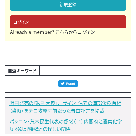
新規登録
ログイン
Already a member?
こちらからログイン
関連キーワード
明日発売の『週刊大衆』、「ザイン」信者の海部俊樹首相
（当時）をテロ攻撃寸前だった告白証言を掲載
パシコン・荒木民生代表の疑惑（14) 内閣府と遺棄化学
兵器処理機構との怪しい関係