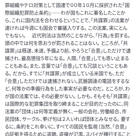
罪組織やテロ対策として国連で００年１０月に採択された「国
際組織犯罪防止条約」――わが国もこれに署名したことか
ら、これに国内法を合わせるということで、「共謀罪」の法案が
速ければ今週にも国会で審議入りする。 この法案、実にとん
でもない。 近代刑法は当然のことながら、「行為」を罰する。
頭の中では何を思おうが罰されることはない。 ところが、「共
謀罪」は既遂、未遂、予備より前、やろうと「合意」しただけで逮
捕され、最高懲役５年になる。 人間、「合意」しても思い止まる
こともある。また、言葉では「合意」しても冗談ということもあ
る。 だから、すでに「共謀罪」が成立している米国でも、ただ
「合意」しただけでは逮捕されない。武器調達の電話をするな
ど、何等かの準備行為をした事実が必要なのだ。 ところが、わ
が国の法案では、その必要がない。 しかも、そもそも「共謀罪」
は国際的な犯罪集団を取り締まることが目的だったのに、同
法案の「団体」は何等定義が無く、一般の会社、労働組合、市
民団体、サークル、挙げ句は２人いれば団体とみなせる。 要す
るに、条約をこれ幸いに、すべての国民を監視（当然、「合意」
の証拠を得るために盗聴、盗撮が氾濫、スパイが横行すること