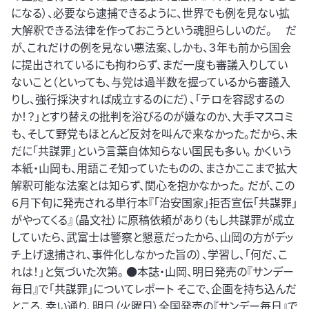
になる）、必要なら逮捕できるように、世界でも例を見ない拡
大解釈できる法律を作っておこうという魂胆らしいのだ。 だ
が、これだけの例を見ない悪法案、しかも、３年も前から国会
に提出されているにも拘わらず、まだ一度も審議入りしてい
ないこと（といっても、与党は過半数を握っているから審議入
りし、強行採決すれば成立するのにだ）、「テロを容認するの
か！？」とすり替えの批判を浴びるのが嫌なのか、大手マスコミ
も、そして野党もほとんど反対を叫んで来なかった。だから、未
だに「共謀罪」という言葉自体知らない国民も多い。 かくいう
本紙・山岡も、用語こそ知っていたものの、まさかここまで拡大
解釈可能な法案とは知らず、関心を抱かなかった。 だが、この
６月下旬に発売される単行本『「治安国家」拒否宣伝「共謀罪」
がやってくる』（晶文社）に原稿依頼があり（もし共謀罪が成立
していたら、武富士は警察と懇意だったから、山岡の方がデッ
チ上げ逮捕され、事件化しなかった旨の）、学習し、「何だ、こ
れは！」と気づいた次第。 ●本誌・山岡、明日発売の『サンデー
毎日』で「共謀罪」についてレポート そこで、企画を持ち込んだ
ところ、幸い通り、明日（火曜日）全国発売の『サンデー毎日』で