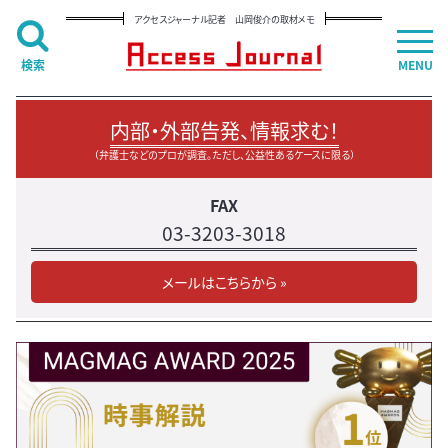
アクセスジャーナル記者 山岡俊介の取材メモ
検索
MENU
内部・外部告発、情報求む！
（弁護士などのプロが調査。ただし、公益性あるケースに限る）
FAX
03-3203-3018
メールはこちらから »