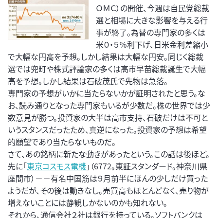
ＯＭＣ）の開催、今週は自民党総裁
選と相場に大きな影響を与える行
事が終了。為替の専門家の多くは
米０・５％利下げ、日米金利差縮小
で大幅な円高を予想。しかし結果は大幅な円安。同じく総裁
選では兜町や株式評論家の多くは高市早苗総裁誕生で大幅
高を予想。しかし結果は石破茂氏で先物は急落。
専門家の予想がいかに当たらないかが証明されたと思う。な
お、読み通りとなった専門家もいるが少数だ。株の世界では少
数意見が勝つ。投資家の大半は高市支持、石破だけは不可と
いうスタンスだったため、真逆になった。投資家の予想は希望
的願望であり当たらないものだ。
さて、あの銘柄に新たな動きがあったという。この話は後ほど。
先に「
東京コスモス電機
」（6772。東証スタンダード。神奈川県
座間市）－－有名中国筋は９月前半にほんの少しだけ買った
ようだが、その後は動きなし。売買高もほとんどなく、売り物が
増えないことには静観しかないのかも知れない。
それから、通信会社２社は銀行を持っている。ソフトバンクは