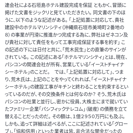
連会社による石垣島ホテル建設完成を保証 ともかく、冒頭に
掲げた文書をジックリと見ていただきたい。 同文書の下のほ
うに、以下のような記述がある。 「上記処置に対応して、貴社
建設中のホテルマリンシティ（沖縄県石垣市美埼町２番地の
８）の事業が円滑に推進かつ完成する為に、弊社はゼネコン及
び貴社に対して責任をもって工事完成保証する事を約す」 こ
の記述の下には日付と共に、「荒木民生」との直筆のサインが
されている。 この記述にある「ホテルマリンシティ」とは、現在、
パシコンの関連会社が所有、営業している「イーストチャイナ
シーホテル」のことだ。 では、「上記処置に対応して」、つま
り、荒木氏は、上記のことをやってくれれば、「イーストチャイナ
シーホテル」の建設工事がキチンと終わることを約束するとい
っているのだが、その交換条件とは何なのか？ そう、荒木氏は
パシコンの社業と並行し、密かに役員、大株主にまで就いてい
たファミリー企業「パシフィックテレコム」（破産）の債務を立て
替えることだったのだ。 その額は、１億２９５０万円にも及ぶ。
しかも、追って詳細は述べるが、ここに記述されている「グロー
ブ」、「協和信用」といった業者は皆、非合法な闇金だったの