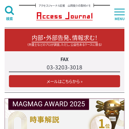
アクセスジャーナル記者 山岡俊介の取材メモ
検索
MENU
内部・外部告発、情報求む！
（弁護士などのプロが調査。ただし、公益性あるケースに限る）
FAX
03-3203-3018
メールはこちらから »