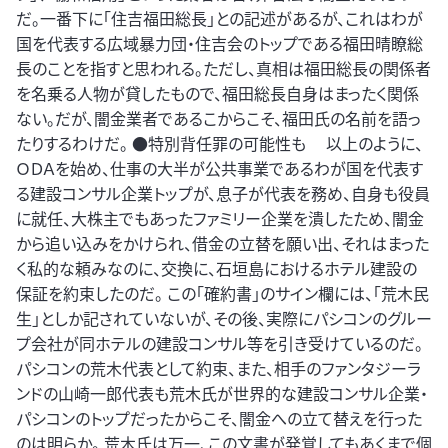
だ。一番下に「住吉福田総長」との記述があるが、これはわが
国を代表する広域暴力団・住吉会のトップである福田晴瞭総
長のことを指すと思われる。ただし、真相は福田総長の関係者
を名乗る人物が貸したもので、福田総長自身はまったく関係
ない。だが、闇金業者であるこからこそ、福田氏の名前を語っ
たりするわけだ。 ●特別背任罪の可能性も 以上のように、
ＯＤＡを始め、仕事の大半が公共事業であるわが国を代表す
る建設コンサル企業トップが、息子が代表を務め、自身も役員
に就任、大株主でもあったファミリー企業を潰したため、闇金
から追い込みをかけられ、借金の立替を願い出、それはまった
く私的な頼みなのに、交換に、石垣島におけるホテル建設の
保証を約束したのだ。 この「確約書」のサイン欄には、「荒木民
生」としか記されていないが、その後、実際にパシコンのグルー
プ会社が同ホテルの建設コンサル等を引き受けているのだ。
パシコンの荒木代表として約束、また、相手のファンタジーラ
ンドの山崎一郎代表も荒木氏が世界的な建設コンサル企業・
パシコンのトップだったからこそ、闇金への立て替えを行った
のは明らか。 荒木氏は万一、この文書が発覚してもあくまで個