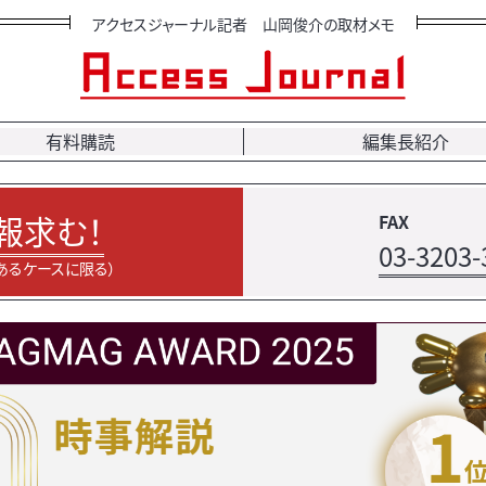
アクセスジャーナル記者 山岡俊介の取材メモ
有料購読
編集長紹介
報求む！
FAX
03-3203-
あるケースに限る）