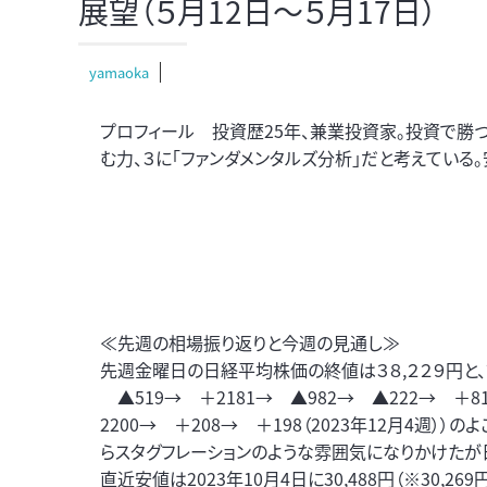
展望（５月12日～５月17日）
yamaoka
プロフィール 投資歴25年、兼業投資家。投資で勝つ
む力、３に「ファンダメンタルズ分析」だと考えている
≪先週の相場振り返りと今週の見通し≫
先週金曜日の日経平均株価の終値は３８,２２９円と、前
▲519→ ＋2181→ ▲982→ ▲222→ ＋81
2200→ ＋208→ ＋198（2023年12月4週
らスタグフレーションのような雰囲気になりかけたが日
直近安値は2023年10月4日に30,488円（※30,269