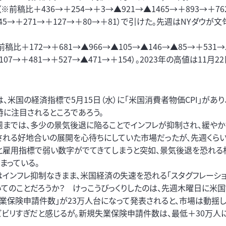
※前稿比＋436→＋254→＋3→▲921→▲1465→＋893→＋7
245→＋271→＋127→＋80→＋81）で引けた。先週はNYダウが
前稿比＋172→＋681→▲966→▲105→▲146→▲85→＋531→
107→＋481→＋527→▲471→＋154）。2023年の高値は11月2
、米国の経済指標で5月15日（水）に「米国消費者物価CPI」があ
特に注目されるところであろう。
週までは、多少の景気後退に陥ることでインフレが抑制され、緩や
される好地合いの展開を心待ちにしていた市場だったが、先週くら
と雇用指標で弱い数字がでてきてしまうと突如、景気後退を恐れる
まっている。
はインフレ抑制なきまま、米国経済の失速を恐れる「スタグフレーショ
いてのことだろうか？ けっこうびっくりしたのは、先週木曜日に米
失業保険申請件数」が23万人台になって発表されると、市場は動揺
ビリすぎだと感じるが。新規失業保険申請件数は、最低＋30万人