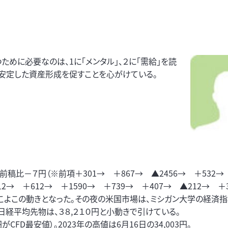
ために必要なのは、1に「メンタル」、２に「需給」を読
。安定した資産形成を促すことを心がけている。
稿比－７円（※前項＋301→ ＋867→ ▲2456→ ＋532→ 
2→ ＋612→ ＋1590→ ＋739→ ＋407→ ▲212→ ＋
））のよこよこの動きとなった。その夜の米国市場は、ミシガン大学の経済
経平均先物は、３８,２１０円と小動きで引けている。
円がCFD最安値）。2023年の高値は6月16日の34,003円。