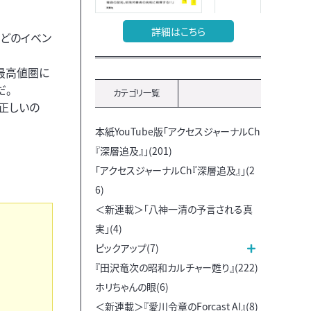
詳細はこちら
などのイベン
最高値圏に
だ。
カテゴリ一覧
正しいの
本紙YouTube版「アクセスジャーナルCh
『深層追及』」(201)
「アクセスジャーナルCh『深層追及』」(2
6)
＜新連載＞「八神一清の予言される真
実」(4)
ピックアップ(7)
『田沢竜次の昭和カルチャー甦り』(222)
ホリちゃんの眼(6)
＜新連載＞『愛川令章のForcast AI』(8)