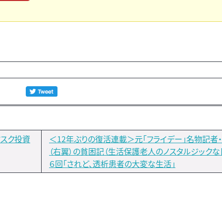
マスク投資
＜12年ぶりの復活連載＞元「フライデー」名物記者
（右翼）の貧困記（生活保護老人のノスタルジックな
６回「されど、透析患者の大変な生活」