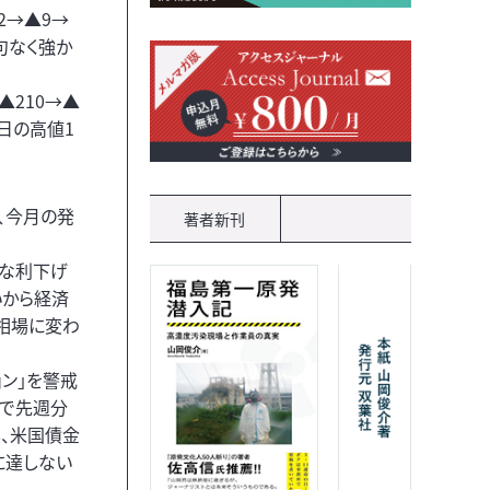
62→▲9→
文句なく強か
▲210→▲
2日の高値1
り、今月の発
著者新刊
かな利下げ
いから経済
相場に変わ
ン」を警戒
国で先週分
し、米国債金
に達しない