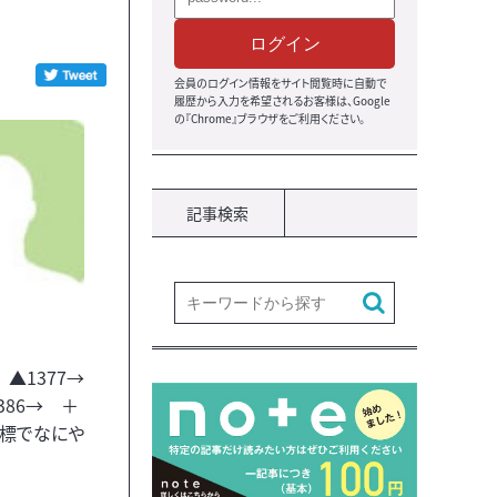
ログイン
会員のログイン情報をサイト閲覧時に自動で
履歴から入力を希望されるお客様は、Google
の『Chrome』ブラウザをご利用ください。
記事検索
▲1377→
386→ ＋
指標でなにや