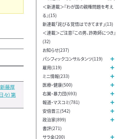
＜新連載＞『わが国の親権問題を考え
る』(15)
新連載「詫びる覚悟はできてます」(13)
＜連載＞ご注意『この男、詐欺師につき』
(32)
お知らせ(237)
パシフィックコンサルタンツ(119)
雇用(119)
ミニ情報(233)
医療・健康(500)
・新藤厚
右翼・暴力団(693)
日々）第
報道・マスコミ(781)
安倍晋三(542)
政治家(899)
書評(271)
サラ金(200)