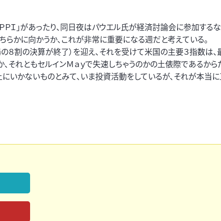
数ＰＰＩ」があったり、同日夜はパウエル氏が経済討論会に参加する
どちらかに向かうか、これが非常に重要になる週だと考えている。
場の８割の決算が終了）を迎え、それを受けて米国の主要３指数は、
か、それともセルインＭａｙで失速しちゃうのかの土俵際であるから
上にいかないものとみて、いま投資活動をしているが、それが本当に