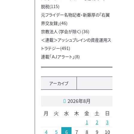
脱税(115)
元フライデー名物記者・新藤厚の「右翼
界交友録」(46)
宗教法人（学会が除く）(36)
＜連載＞アッシュブレインの資産運用ス
トラテジー(491)
連載「ＡＪアラート」(8)
アーカイブ
2026年8月
月
火
水
木
金
土
日
1
2
3
4
5
6
7
8
9
10