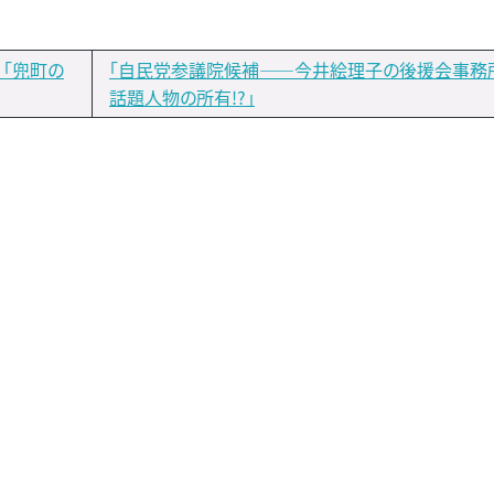
）「兜町の
「自民党参議院候補――今井絵理子の後援会事務
話題人物の所有!?」