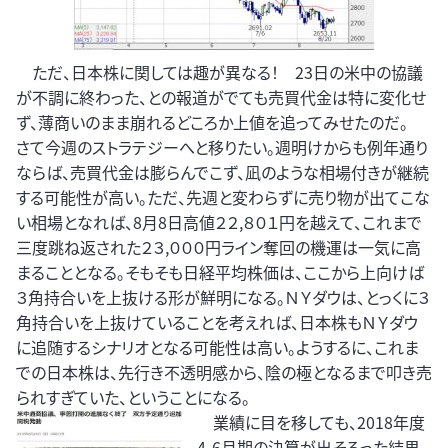
ただ、日本株に関しては趣が異なる！ 23日の米中の協議
が不調に終わった、との報道がでても売買代金は特に変化せ
ず、薄商いのまま崩れるどころか上値を追ってみせたのだ。
さて今週のストラテジーへと移りたい。週明けからも例年通り
ならば、売買代金は膨らんでこず、凪のような相場付きが継続
する可能性が高い。ただ、先週と変わらずに売り物が出てこな
い相場となれば、8月8日高値２２,８０１円を越えて、これまで
三度跳ね返された２３,０００円ライン奪回の機運は一気に高
まることとなる。そもそも日経平均株価は、ここから上向けば
３角持合いを上抜ける形が鮮明になる。ＮＹダウは、とっくに３
角持合いを上抜けていることを考えれば、日本株もＮＹダウ
に追随するシナリオとなる可能性は高い。ようするに、これま
での日本株は、先行き不透明感から、陰の極となるまで叩き売
られすぎていた、ということになる。
業績に目を移しても、2018年度
4-6月期の決算が出そろった結果、