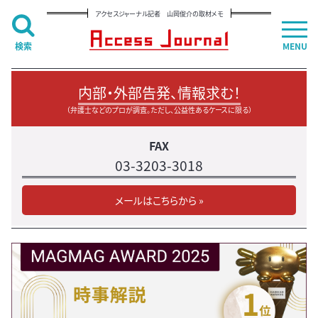
アクセスジャーナル記者 山岡俊介の取材メモ
検索
MENU
内部・外部告発、情報求む！
（弁護士などのプロが調査。ただし、公益性あるケースに限る）
FAX
03-3203-3018
メールはこちらから »