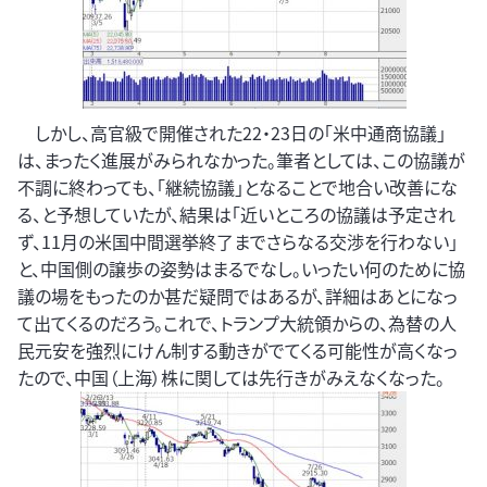
しかし、高官級で開催された22・23日の「米中通商協議」
は、まったく進展がみられなかった。筆者としては、この協議が
不調に終わっても、「継続協議」となることで地合い改善にな
る、と予想していたが、結果は「近いところの協議は予定され
ず、11月の米国中間選挙終了までさらなる交渉を行わない」
と、中国側の譲歩の姿勢はまるでなし。いったい何のために協
議の場をもったのか甚だ疑問ではあるが、詳細はあとになっ
て出てくるのだろう。これで、トランプ大統領からの、為替の人
民元安を強烈にけん制する動きがでてくる可能性が高くなっ
たので、中国（上海）株に関しては先行きがみえなくなった。