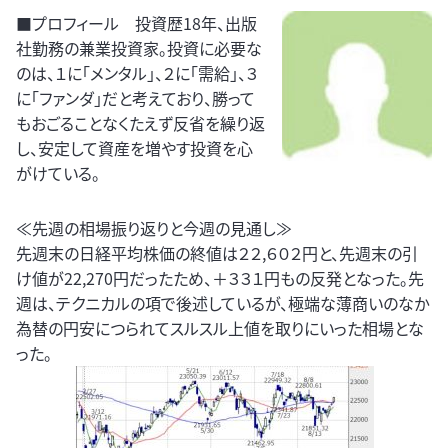
■プロフィール 投資歴18年、出版
社勤務の兼業投資家。投資に必要な
のは、１に「メンタル」、２に「需給」、３
に「ファンダ」だと考えており、勝って
もおごることなくたえず反省を繰り返
し、安定して資産を増やす投資を心
がけている。
≪先週の相場振り返りと今週の見通し≫
先週末の日経平均株価の終値は２２,６０２円と、先週末の引
け値が22,270円だったため、＋３３１円もの反発となった。先
週は、テクニカルの項で後述しているが、極端な薄商いのなか
為替の円安につられてスルスル上値を取りにいった相場とな
った。