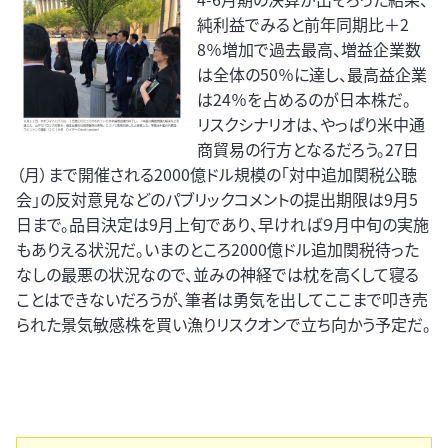
純利益でみると前年同期比＋2
8％増加で過去最高、増益企業数
は全体の50％に達し、最高益企業
は24％を占めるのが日本株だ。
リスクシナリオは、やっぱり米中通
商貿易の行方となるだろう。27日
（月）まで開催される2000億ドル規模の「対中追加関税公聴
会」の反対意見などのパブリックコメントの提出期限は9月5
日まで。品目決定は9月上旬であり、早ければ９月中旬の実施
もありえる状況だ。いまのところ2000億ドル追加関税待った
なしの最悪の状況なので、並みの神経では枕を高くして寝る
ことはできないだろうが、筆者は勇気を出してここまで叩き売
られた景気敏感株を買い漁りリスクオンで立ち向かう予定だ。