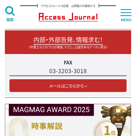
アクセスジャーナル記者 山岡俊介の取材メモ
検索
MENU
内部・外部告発、情報求む！
（弁護士などのプロが調査。ただし、公益性あるケースに限る）
FAX
03-3203-3018
メールはこちらから »