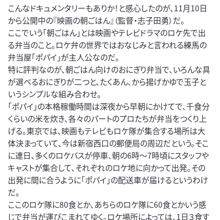
こんなドキュメンタリーもありか！と感心したのが、11月10日
から公開中の『映画の朝ごはん』（監督・志子田勇）だ。
ここでいう「朝ごはん」とは映画やテレビドラマのロケ先で出
る弁当のこと。ロケ弁の世界ではおなじみと言われる練馬の
弁当屋「ポパイ」が主人公なのだ。
特に評判なのが、朝ごはん向けのおにぎり弁当で、いろんな具
が選べるおにぎりが二つと、たくあん、から揚げかゆで玉子と
いうシンプルな組み合わせ。
「ポパイ」の本格稼働時間は深夜から早朝にかけてで、千食分
くらいの米を炊き、各々のパートのプロたちが弁当をつくり上
げる。東京では、映画もテレビもロケ隊が集合する場所は大
体決まっていて、今は新宿西口の郵便局の周辺だという。そこ
に連日、多くのロケバスが停車、朝の6時～7時頃にスタッフや
キャストが集合して、それぞれのロケ地に向かって出発。その
出発に間に合うように「ポパイ」の配送車が届けるというわけ
だ。
ここのロケ隊に80食とか、あちらのロケ隊に60食とかいう感
じで弁当が運びこまれてゆく。ロケ場所によっては、1日３食す