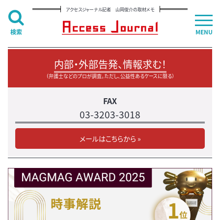
アクセスジャーナル記者 山岡俊介の取材メモ
検索
MENU
内部・外部告発、情報求む！
（弁護士などのプロが調査。ただし、公益性あるケースに限る）
FAX
03-3203-3018
メールはこちらから »