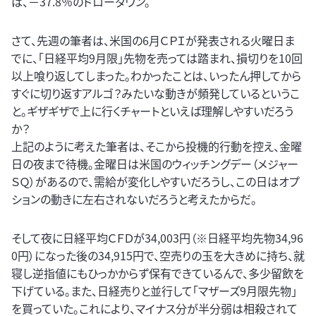
は、－37.8％のドローダウン。
さて、先週の筆者は、米国の6月ＣＰＩが発表される火曜日ま
でに、「日経平均9月限」先物を売っては踏まれ、損切りを10回
以上喰り返してしまった。わかったことは、いったん押してから
すぐに切り返すアルゴ？みたいな動きが頻発しているというこ
と。ギザギザで上に行くチャートといえば理解しやすいだろう
か？
上記のように考えた筆者は、そこから投機的行動を控え、金曜
日の夜まで待機。金曜日は米国のウィッチングデー（メジャー
ＳＱ）があるので、需給が変化しやすいだろうし、この日はオプ
ションの動きに左右されないだろうと考えたからだ。
そして夜に日経平均ＣＦＤが34,003円（※日経平均先物34,96
0円）になった後の34,915円で、空売りの玉を大きめに持ち、就
寝し逆指値にもひっかからず保有できているんで、多少留飲を
下げている。また、日経売りと並行して「マザーズ9月限先物」
を買っていた。これにより、マイナス分が半分弱は相殺されて