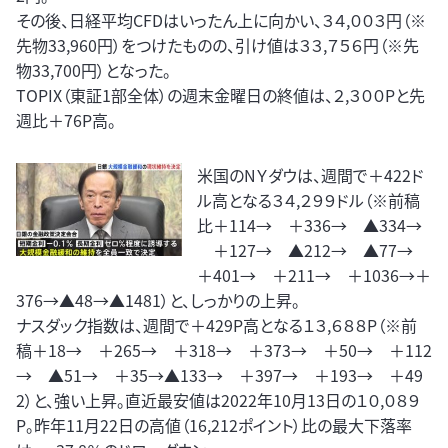
その後、日経平均CFDはいったん上に向かい、３４,００３円（※
先物33,960円）をつけたものの、引け値は３３,７５６円（※先
物33,700円）となった。
TOPIX（東証1部全体）の週末金曜日の終値は、２,３００Pと先
週比＋76P高。
米国のNＹダウは、週間で＋422ド
ル高となる３４,２９９ドル（※前稿
比＋114→ ＋336→ ▲334→
＋127→ ▲212→ ▲77→
＋401→ ＋211→ ＋1036→＋
376→▲48→▲1481）と、しっかりの上昇。
ナスダック指数は、週間で＋429P高となる１３,６８８P（※前
稿＋18→ ＋265→ ＋318→ ＋373→ ＋50→ ＋112
→ ▲51→ ＋35→▲133→ ＋397→ ＋193→ ＋49
2）と、強い上昇。直近最安値は2022年10月13日の１０,０８９
P。昨年11月22日の高値（16,212ポイント）比の最大下落率