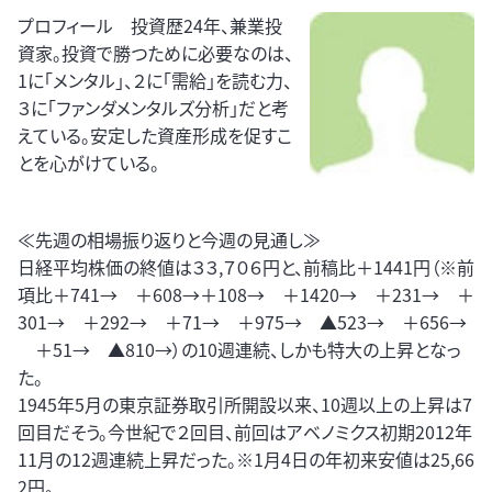
プロフィール 投資歴24年、兼業投
資家。投資で勝つために必要なのは、
1に「メンタル」、２に「需給」を読む力、
３に「ファンダメンタルズ分析」だと考
えている。安定した資産形成を促すこ
とを心がけている。
≪先週の相場振り返りと今週の見通し≫
日経平均株価の終値は３３,７０６円と、前稿比＋1441円（※前
項比＋741→ ＋608→＋108→ ＋1420→ ＋231→ ＋
301→ ＋292→ ＋71→ ＋975→ ▲523→ ＋656→
＋51→ ▲810→）の10週連続、しかも特大の上昇となっ
た。
1945年5月の東京証券取引所開設以来、10週以上の上昇は7
回目だそう。今世紀で２回目、前回はアベノミクス初期2012年
11月の12週連続上昇だった。※1月4日の年初来安値は25,66
2円。