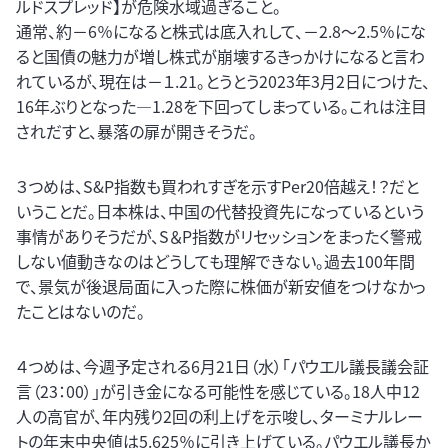
ルドスプレッド】が危険水域過ぎること。
通常、約－6％になると株式は底入れして、－2.8～2.5％にな
ると国債の魅力が増し株式が崩壊するきっかけになると言わ
れているが、現在は－１.21。とうとう2023年3月2日につけた、
16年ぶりとなった―1.28を下回ってしまっている。これは注目
されだすと、暴落の扉が開きそうだ。
３つめは、S&P指数も買われすぎを示すPer20倍越え！？だと
いうことだ。日本株は、中国の代替投資先になっているという
事情がありそうだが、S＆P指数がリセッションをまったく警戒
しない値動きなのはどうしても理解できない。過去100年間
で、景気が後退局面に入った際に株価が新安値をつけなかっ
たことはないのだ。
４つめは、今週予定される6月21日（水）「パウエル議長議会証
言（23：00）」が引き金になる可能性を感じている。18人中12
人の高官が、年内残り2回の利上げを示唆し、ターミナルレー
トの年末中央値は5.625％に引き上げている。パウエル議長か