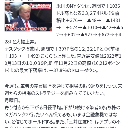
米国のNＹダウは、週間で＋1036
ドル高となる３３,２７４ドル（※前
稿比＋376→ ▲48→ ▲1481
→ ＋574→▲1010→▲42→▲5
2→＋602→▲927→＋672→＋4
28）と大幅上昇。
ナスダック指数は、週間で＋397P高の１２,２２１Pと（※前稿
＋193→ ＋492）こちらも上昇した。直近最安値は2022年1
0月13日の１０,０８９P。昨年11月22日の高値（16,212ポイン
ト）比の最大下落率は、－37.8％のドローダウン。
今週も、筆者の売買履歴を通じて相場の振り返りをしつつ、来
週からの相場のストラテジーを組み立てていきたい。
月曜日。
寄り付きから下がる日経平均。下がり続ける筆者の持ち株の
メガバンク２行。たいへん慌てるも、いまは金融危機ではな
い、と信じてホールドする。また、「三井住友FG」はアプリの不