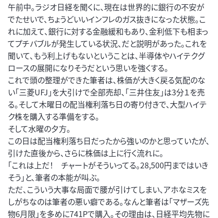
午前中。ラジオ日経を聞くに、現在は世界的に銀行の不安が
でたせいで、ちょうどいいインフレのガス抜きになった状態。こ
れに加えて、銀行に対する金融緩和もあり、金利低下も相まっ
てプチバブルが発生している状況、だと説明があった。これを
聞いて、もう利上げもないということは、半導体やハイテクグ
ロースの展開になりそうだという思いを強くする。
これで頭の整理ができた筆者は、株価が大きく戻る気配のな
い「三菱UFJ」を大引けで全部売却、「三井住友」は3分１を売
る。そして木曜日の配当権利落ち日の寄り付きで、大型ハイテ
ク株を購入する準備をする。
そして水曜の夕方。
この日は配当権利落ち日だったから強いのかと思っていたが、
引けた直後から、さらに株価は上に行く流れに。
「これは上だ！ チャートがそういってる。28,500円まではいき
そう」と、筆者の本能が叫ぶ。
ただ、こういう大事な局面で腰が引けてしまい、アホなミスを
しがちなのは筆者の悪い癖である。なんと筆者は「マザーズ先
物6月限」を多めに741Pで購入。その理由は、日経平均先物に