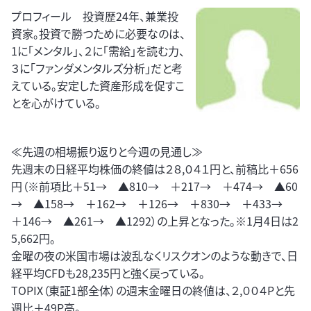
プロフィール 投資歴24年、兼業投
資家。投資で勝つために必要なのは、
1に「メンタル」、２に「需給」を読む力、
３に「ファンダメンタルズ分析」だと考
えている。安定した資産形成を促すこ
とを心がけている。
≪先週の相場振り返りと今週の見通し≫
先週末の日経平均株価の終値は２８,０４１円と、前稿比＋656
円（※前項比＋51→ ▲810→ ＋217→ ＋474→ ▲60
→ ▲158→ ＋162→ ＋126→ ＋830→ ＋433→
＋146→ ▲261→ ▲1292）の上昇となった。※1月4日は2
5,662円。
金曜の夜の米国市場は波乱なくリスクオンのような動きで、日
経平均CFDも28,235円と強く戻っている。
TOPIX（東証1部全体）の週末金曜日の終値は、２,００４Pと先
週比＋49P高。