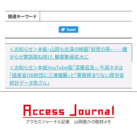
関連キーワード
＜お知らせ＞本紙・山岡も出演の映画『妖怪の孫』――嫌
がらせ電話跳ね除け、観客動員拡大に
＜お知らせ＞本紙YouTube版『深層追及』、今週ネタは
「経産省OB財団に三浦瑠麗」と「悪質極まりない厚労省
統計データ改ざん」
アクセスジャーナル記者 山岡俊介の取材メモ