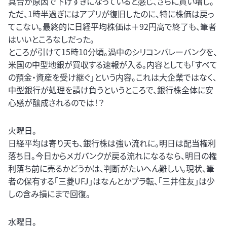
具合が原因で下げすぎになっていると感じ、さらに買い増し。
ただ、1時半過ぎにはアプリが復旧したのに、特に株価は戻っ
てこない。最終的に日経平均株価は＋92円高で終了も、筆者
はいいところなしだった。
ところが引けて15時10分頃。渦中のシリコンバレーバンクを、
米国の中型地銀が買収する速報が入る。内容としても「すべて
の預金・資産を受け継ぐ」という内容。これは大企業ではなく、
中型銀行が処理を請け負うというところで、銀行株全体に安
心感が醸成されるのでは！？
火曜日。
日経平均は寄り天も、銀行株は強い流れに。明日は配当権利
落ち日。今日からメガバンクが戻る流れになるなら、明日の権
利落ち前に売るかどうかは、判断がたいへん難しい。現状、筆
者の保有する「三菱UFJ」はなんとかプラ転、「三井住友」は少
しの含み損にまで回復。
水曜日。