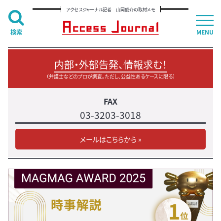
アクセスジャーナル記者 山岡俊介の取材メモ
検索
MENU
内部・外部告発、情報求む！
（弁護士などのプロが調査。ただし、公益性あるケースに限る）
FAX
03-3203-3018
メールはこちらから »