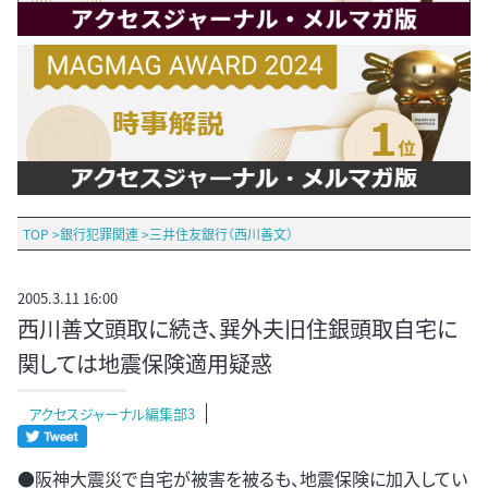
TOP
>
銀行犯罪関連
>
三井住友銀行（西川善文）
2005.3.11 16:00
西川善文頭取に続き、巽外夫旧住銀頭取自宅に
関しては地震保険適用疑惑
アクセスジャーナル編集部3
●阪神大震災で自宅が被害を被るも、地震保険に加入してい