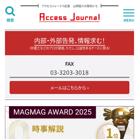
アクセスジャーナル記者 山岡俊介の取材メモ
検索
MENU
内部・外部告発、情報求む！
（弁護士などのプロが調査。ただし、公益性あるケースに限る）
FAX
03-3203-3018
メールはこちらから »