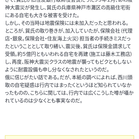
神大震災が発生し、巽氏の兵庫県神戸市灘区の高級住宅街
にある自宅も大きな被害を受けた。
しかし、その当時は地震保険には未加入だったと思われる。
ところが、巽氏の取り巻きが、加入していたが、保険会社（代理
店・銀泉。保険会社・住友海上火災）担当者の手続きミスだっ
たということとして取り繕い、震災後、巽氏は保険金請求して
受領。約５億円ともいわれる自宅を再建（施工は藤木工務店）
し、再度、阪神大震災クラスの地震が襲ってもビクともしない
ように耐震設備も申し分なくなされたというのだ。
俄に信じがたい話である。だが、本紙の調べによれば、西川頭
取の自宅疑惑は行内ではまったくというほど知られていなか
ったものの、こちらに関しては、行内では広くこうした噂が囁か
れているのは少なくとも事実なのだ。