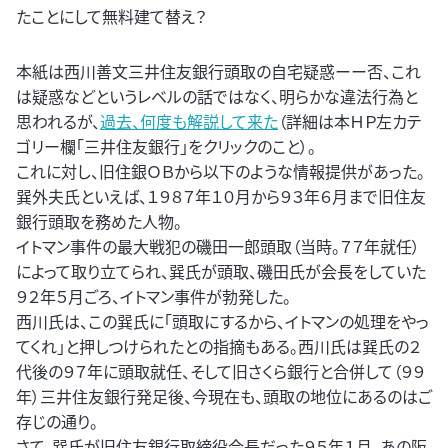
たことにして無料建て替え？
本紙は西川善文三井住友銀行頭取の自宅疑惑ーー否、これ
は疑惑などというレベルの話ではなく、明らかな違法行為と
思われるが、
過去、何度も解説して来た
（詳細は本ＨＰ左カテ
ゴリー欄「三井住友銀行」をクリックのこと）。
これに対し、旧住銀ＯＢから以下のような情報提供があった。
巽外夫氏といえば、１９８７年１０月から９３年６月まで旧住友
銀行頭取を務めた人物。
イトマン事件の最大戦犯の磯田一郎頭取（当時。７７年就任）
によって取り立てられ、巽氏が頭取、磯田氏が会長をしていた
９２年５月ごろ、イトマン事件が勃発した。
西川氏は、この巽氏に「頭取にするから、イトマンの処理をやっ
てくれ」と押しつけられたとの指摘もある。西川氏は巽氏の２
代後の９７年に頭取就任、そして旧さくら銀行と合併して（９９
年）三井住友銀行発足後、今現在も、頭取の地位にあるのはご
存じの通り。
さて、巽氏が旧住友銀行取締役会長だった９５年１月、あの阪