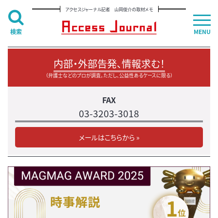
アクセスジャーナル記者 山岡俊介の取材メモ
検索
MENU
内部・外部告発、情報求む！
（弁護士などのプロが調査。ただし、公益性あるケースに限る）
FAX
03-3203-3018
メールはこちらから »