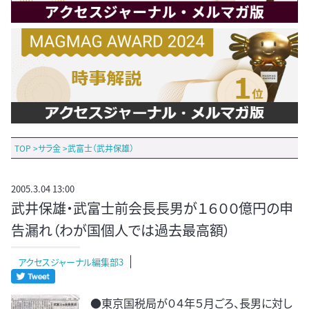
TOP
>
サラ金
>
武富士（武井保雄）
2005.3.04 13:00
武井保雄・武富士前会長長男が１６００億円の申
告漏れ（わが国個人では過去最高額）
アクセスジャーナル編集部3
●東京国税局が０４年５月ごろ、長男に対し