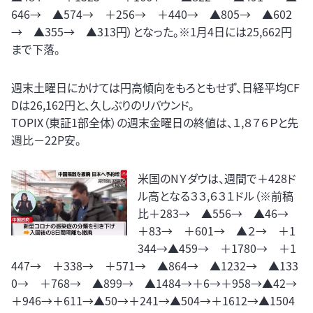
646→ ▲574→ ＋256→ ＋440→ ▲805→ ▲602
→ ▲355→ ▲313円）となった。※1月4日には25,662円
まで下落。
週末土曜日にかけては円高傾向をもろともせず、日経平均CF
Dは26,162円と、久しぶりのリバウンド。
TOPIX（東証1部全体）の週末金曜日の終値は、１,８７６Ｐと先
週比－22P安。
米国のNＹダウは、週間で＋428ド
ル高となる３３,６３１ドル（※前稿
比＋283→ ▲556→ ▲46→
＋83→ ＋601→ ▲２→ ＋1
344→▲459→ ＋1780→ ＋1
447→ ＋338→ ＋571→ ▲864→ ▲1232→ ▲133
0→ ＋768→ ▲899→ ▲1484→＋6→＋958→▲42→
＋946→＋611→▲50→＋241→▲504→＋1612→▲1504