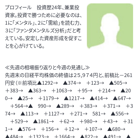
プロフィール 投資歴24年、兼業投
資家。投資で勝つために必要なのは、
1に「メンタル」、２に「需給」を読む力、
３に「ファンダメンタルズ分析」だと考
えている。安定した資産形成を促すこ
とを心がけている。
≪先週の相場振り返りと今週の見通し≫
先週末の日経平均株価の終値は２５,９７４円と、前稿比－261
円安（※前項比▲1292→ ▲374→ ＋123→ ▲505→
＋383→ ▲363→ ＋1063→ ＋95→ ＋214→ ▲20
0→ ▲25→ ＋1179→ ▲1217→ ▲414→ ▲647→
＋564→▲ 990→ ▲289→ ＋383→ ＋371→ ＋3
74→ ▲113→ ＋1127→ ＋271→ 581→ ▲556→
＋529→ ▲1861→ ＋62→ ＋980→ ＋43→ ＋31
1→ ▲576→ ＋156→ ＋12→ ＋107→ ▲680→
▲484→ ＋1323→ ＋1664→ ▲822→ ▲491→ ▲