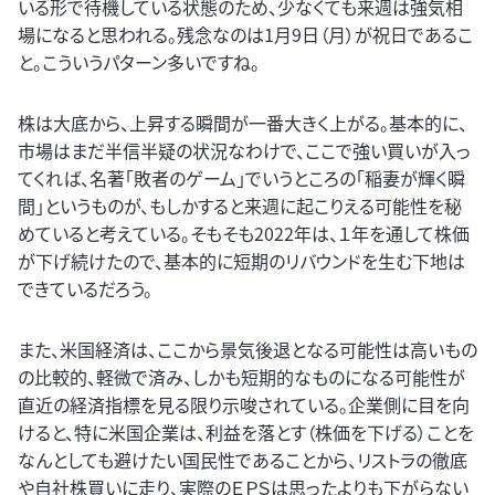
いる形で待機している状態のため、少なくても来週は強気相
場になると思われる。残念なのは1月9日（月）が祝日であるこ
と。こういうパターン多いですね。
株は大底から、上昇する瞬間が一番大きく上がる。基本的に、
市場はまだ半信半疑の状況なわけで、ここで強い買いが入っ
てくれば、名著「敗者のゲーム」でいうところの「稲妻が輝く瞬
間」というものが、もしかすると来週に起こりえる可能性を秘
めていると考えている。そもそも2022年は、１年を通して株価
が下げ続けたので、基本的に短期のリバウンドを生む下地は
できているだろう。
また、米国経済は、ここから景気後退となる可能性は高いもの
の比較的、軽微で済み、しかも短期的なものになる可能性が
直近の経済指標を見る限り示唆されている。企業側に目を向
けると、特に米国企業は、利益を落とす（株価を下げる）ことを
なんとしても避けたい国民性であることから、リストラの徹底
や自社株買いに走り、実際のＥＰＳは思ったよりも下がらない