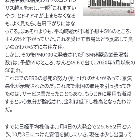
サス越えを示し、一瞬「これまずい
やつ」とドキドキが止まらなくなる
も、よく見たら、右肩下がりにはな
ってる。まぁそれよりも、平均時給が市場予想＋5％のところ、
＋4.6％と下がっていた。これを受けて市場はどう反応して良
いのかわからずに右往左往。
しかし、その後PM0：00に発表された「ISM非製造業景況指
数」は、予想55のところ、なんと49.6で出て、2020年5月以来の
50割れ。
これまでのFRBの必死の努力（利上げ）のかいがあって、景気
悪化が示唆されたのだ。これまで米国の雇用を引っ張ってき
たのは、サービス業だったこともあり、もうじきに雇用も漸減
するという気分が醸成され、金利は低下し株高となったわけ
だ。
すでに日経平均株価は、1月4日の大発会で２５,６６２円とい
う、10月3日につけた安値を試しにいき、現在は少し出直って