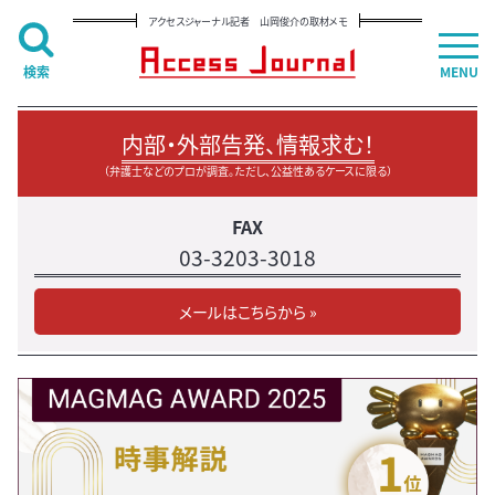
アクセスジャーナル記者 山岡俊介の取材メモ
検索
MENU
内部・外部告発、情報求む！
（弁護士などのプロが調査。ただし、公益性あるケースに限る）
FAX
03-3203-3018
メールはこちらから »