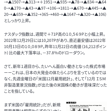
→▲1507→▲313→＋1951→▲935→▲78→▲834→▲64
0→▲270→▲43→▲97→106→1811→▲670→▲445→▲
20→▲659→▲352→365→460→▲1647→▲320→▲106）
としっかり上昇。
ナスダック指数は、週間で＋71P高の１０,５６９Pと小幅上昇。
2022年12月29日には10,207Pがあり、直近最安値は2022年
10月13日の１０,０８９P。昨年11月22日の高値（16,212ポイン
ト）比の最大下落率は、－37.8％のドローダウン。
さて、新年１週目から、たいへん面白い動きとなった株式市場
ーーこれは、日本の大発会の体たらくぶりを言っているのでは
なく、先週金曜日の「米国12月雇用統計」、そして「12月 ＩＳＭ
非製造業景況指数」が出た後の米国株の動きが意味深だった
ことを指している。
まず米国の「雇用統計」だが、新規
雇用者数は相変わらずのコンセン