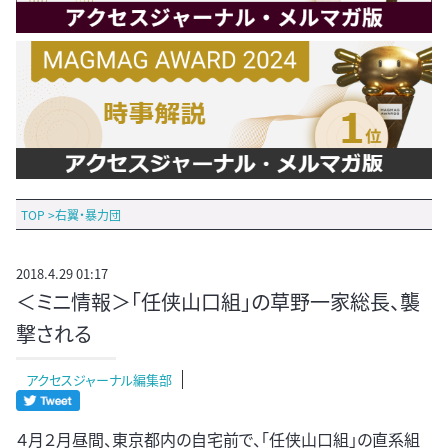
TOP
>
右翼・暴力団
2018.4.29 01:17
＜ミニ情報＞「任侠山口組」の草野一家総長、襲
撃される
アクセスジャーナル編集部
４月２月昼間、東京都内の自宅前で、「任侠山口組」の直系組