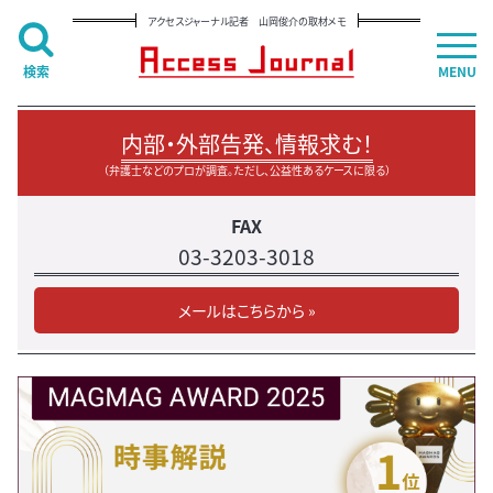
アクセスジャーナル記者 山岡俊介の取材メモ
検索
MENU
内部・外部告発、情報求む！
（弁護士などのプロが調査。ただし、公益性あるケースに限る）
FAX
03-3203-3018
メールはこちらから »